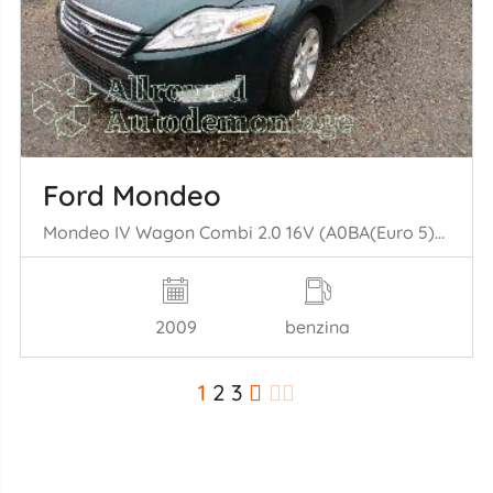
Ford Mondeo
Mondeo IV Wagon Combi 2.0 16V (A0BA(Euro 5)) [107kW] (03-2007/01-2015= )
2009
benzina
1
2
3