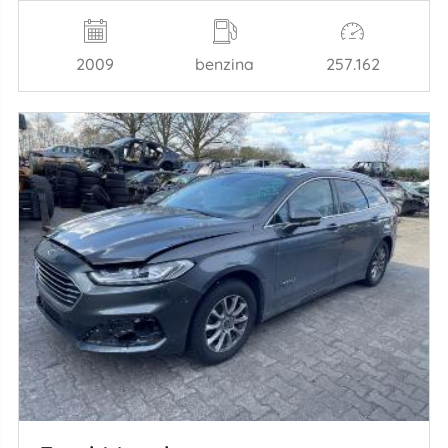
2009
benzina
257.162