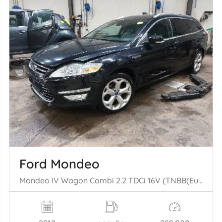
Ford Mondeo
Mondeo IV Wagon Combi 2.2 TDCi 16V (TNBB(Euro 5)) [147kW] (07-2010/01= -2015)