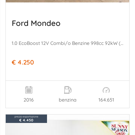
Ford Mondeo
1.0 EcoBoost 12V Combi/o Benzine 998cc 92kW (125pk) FWD
€ 4.250
2016
benzina
164.651
prezzo esportazione
€ 4.450