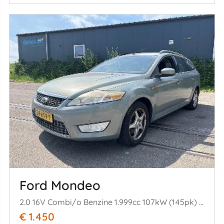
Ford Mondeo
2.0 16V Combi/o Benzine 1.999cc 107kW (145pk) FWD 2007-03/2015-01 A0BA; A0BC
€ 1.450