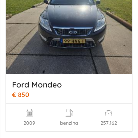
Ford Mondeo
€ 850
2009
benzina
257.162