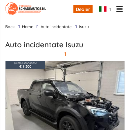
Dealer
back
Home
Auto incidentate
Isuzu
Auto incidentate Isuzu
1
prezzo esportazione
€ 9.300