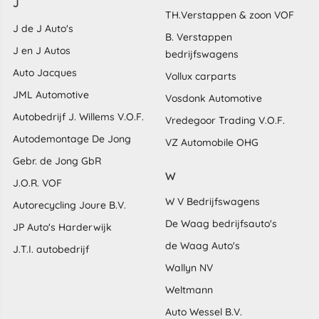
J
TH.Verstappen & zoon VOF
J de J Auto's
B. Verstappen
J en J Autos
bedrijfswagens
Auto Jacques
Vollux carparts
JML Automotive
Vosdonk Automotive
Autobedrijf J. Willems V.O.F.
Vredegoor Trading V.O.F.
Autodemontage De Jong
VZ Automobile OHG
Gebr. de Jong GbR
W
J.O.R. VOF
W V Bedrijfswagens
Autorecycling Joure B.V.
De Waag bedrijfsauto's
JP Auto's Harderwijk
de Waag Auto's
J.T.I. autobedrijf
Wallyn NV
Weltmann
Auto Wessel B.V.