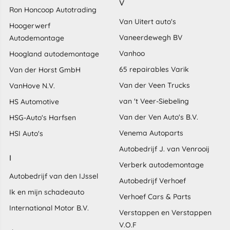
V
Ron Honcoop Autotrading
Van Uitert auto's
Hoogerwerf
Vaneerdewegh BV
Autodemontage
Vanhoo
Hoogland autodemontage
65 repairables Varik
Van der Horst GmbH
Van der Veen Trucks
VanHove N.V.
van 't Veer-Siebeling
HS Automotive
Van der Ven Auto's B.V.
HSG-Auto's Harfsen
Venema Autoparts
HSI Auto's
Autobedrijf J. van Venrooij
I
Verberk autodemontage
Autobedrijf van den IJssel
Autobedrijf Verhoef
Ik en mijn schadeauto
Verhoef Cars & Parts
International Motor B.V.
Verstappen en Verstappen
V.O.F