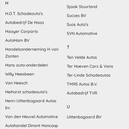
H
Sjaak Stuurland
H.O.T. Schadeauto's
Succes BV
Autobedrijf De Haas
Suos Auto's
Haayer Carparts
SVN Automotive
AutoHam BV
T
Handelsonderneming H van
Zanten
Ten Velde Autos
Hans auto-onderdelen
Ter Hoeven Cars & Vans
Willy Heesbeen
Ter-Linde Schadeautos
Van Heesch
TMRS Autos B.V.
Heihorst schadeauto's
Autobedrijf TVR
Henri Uittenbogaard Autos
U
bv
Van den Heuvel Automotive
Uittenbogaard BV
Autohandel Dinant Honcoop