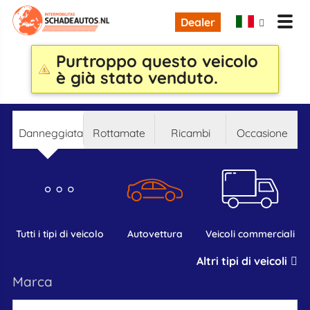
Dealer
Purtroppo questo veicolo
è già stato venduto.
danneggiata
rottamate
ricambi
occasione
tutti i tipi di veicolo
autovettura
veicoli commerciali
Altri tipi di veicoli
marca