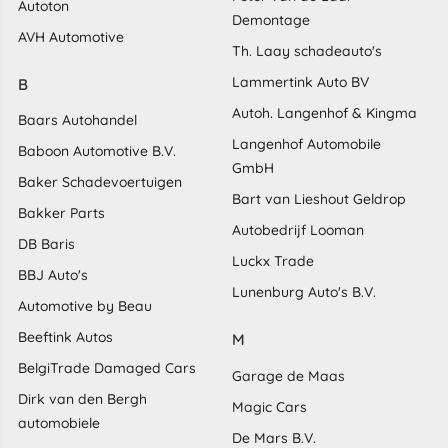
Autoton
Demontage
AVH Automotive
Th. Laay schadeauto's
Lammertink Auto BV
B
Autoh. Langenhof & Kingma
Baars Autohandel
Langenhof Automobile
Baboon Automotive B.V.
GmbH
Baker Schadevoertuigen
Bart van Lieshout Geldrop
Bakker Parts
Autobedrijf Looman
DB Baris
Luckx Trade
BBJ Auto's
Lunenburg Auto's B.V.
Automotive by Beau
Beeftink Autos
M
BelgiTrade Damaged Cars
Garage de Maas
Dirk van den Bergh
Magic Cars
automobiele
De Mars B.V.