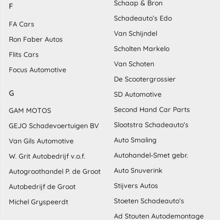
Schaap & Bron
F
Schadeauto’s Edo
FA Cars
Van Schijndel
Ron Faber Autos
Scholten Markelo
Flits Cars
Van Schoten
Focus Automotive
De Scootergrossier
G
SD Automotive
Second Hand Car Parts
GAM MOTOS
Slootstra Schadeauto's
GEJO Schadevoertuigen BV
Auto Smaling
Van Gils Automotive
Autohandel-Smet gebr.
W. Grit Autobedrijf v.o.f.
Auto Snuverink
Autogroothandel P. de Groot
Stijvers Autos
Autobedrijf de Groot
Stoeten Schadeauto's
Michel Gryspeerdt
Ad Stouten Autodemontage