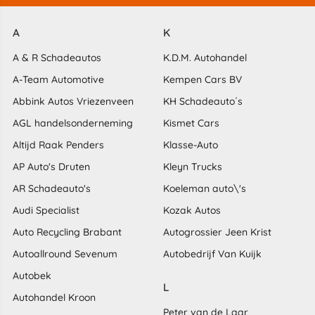
A
K
A & R Schadeautos
K.D.M. Autohandel
A-Team Automotive
Kempen Cars BV
Abbink Autos Vriezenveen
KH Schadeauto´s
AGL handelsonderneming
Kismet Cars
Altijd Raak Penders
Klasse-Auto
AP Auto's Druten
Kleyn Trucks
AR Schadeauto's
Koeleman auto\'s
Audi Specialist
Kozak Autos
Auto Recycling Brabant
Autogrossier Jeen Krist
Autoallround Sevenum
Autobedrijf Van Kuijk
Autobek
L
Autohandel Kroon
Peter van de Laar