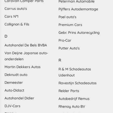
Caravan Camper Parts
Peterman Automobile
Carrus auto's
Pijffers Autodemontage
Cars N°1
Poel auto's
Collignon & Fils
Premium Cars
Gebr. Prins Autorecycling
D
Pro-Car
Autohandel De Bels BVBA
Putter Auto's
Van Deijne Japanse auto-
onderdelen
R
Martin Dekkers Autos
R & M Schadeautos
Deknudt auto
Udenhout
Demeester
Ravestijn Schadeautos
Auto-Didact
Relder Parts
Autohandel Didier
Autobedrijf Remus
DJV-Cars
Rhenoy Auto BV