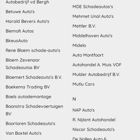
Autobedrijf vd Bergh
MDE Schadeautos's
Betuwe Auto's
Mehmet Unal Auto's
Harald Bevers Auto's
Mettler B.V.
Biemolt Autos
Middelhoven Auto's
BkeusAuto
Midelo
Rene Bloem schade-auto's
Auto Montfoort
Bloem Zevenaar
Autohandel A. Muis VOF
Schadeautos BV
Mulder Autobedrijf B.V.
Bloemert Schadeauto's B.V.
Mutlu Cars
Boekema Trading BV
Boels autodemontage
N
Boonstra Schadevoertuigen
NAP Auto's
BV
R. Nijlant Autohandel
Boortoren Schadeauto's
Niscar Schadeauto's
Van Boxtel Auto's
De Nollen Auto &