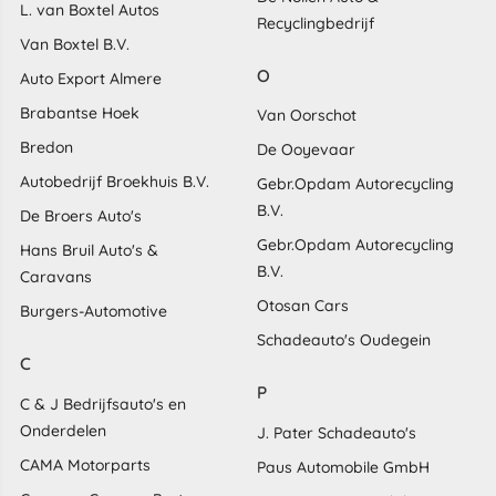
L. van Boxtel Autos
Recyclingbedrijf
Van Boxtel B.V.
O
Auto Export Almere
Brabantse Hoek
Van Oorschot
Bredon
De Ooyevaar
Autobedrijf Broekhuis B.V.
Gebr.Opdam Autorecycling
B.V.
De Broers Auto's
Gebr.Opdam Autorecycling
Hans Bruil Auto's &
B.V.
Caravans
Otosan Cars
Burgers-Automotive
Schadeauto's Oudegein
C
P
C & J Bedrijfsauto's en
Onderdelen
J. Pater Schadeauto's
CAMA Motorparts
Paus Automobile GmbH