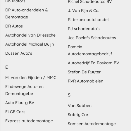
DK Motors
Richel Schadeautos BV
DP Auto-onderdelen &
J. Van Rijn & Co.
Demontage
Ritterbex autohandel
DR Autos
RJ schadeauto's
Autohandel van Driessche
Jos Roelofs Schadeautos
Autohandel Michael Duijn
Romein
Dussen Auto's
Autodemontagebedrijf
Autobedrijf Ed Roskam BV
E
Stefan De Ruyter
M. van den Eijnden / MMC
RVR Automobielen
Eindewege Auto- en
Demontagebe
S
Auto Elburg BV
Van Sabben
ELGÉ Cars
Safety Car
Express autodemontage
Samsen Autodemontage