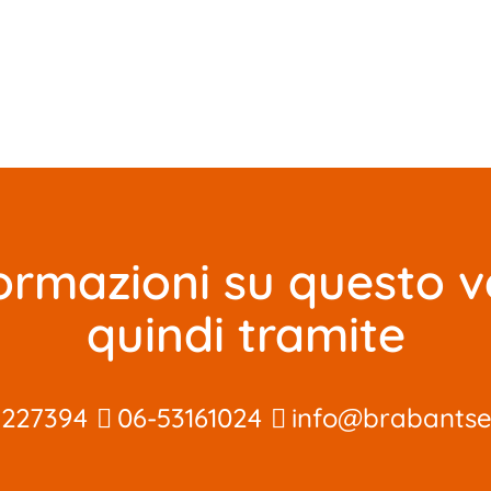
ormazioni su questo v
quindi tramite
3227394
06-53161024
info@brabantse