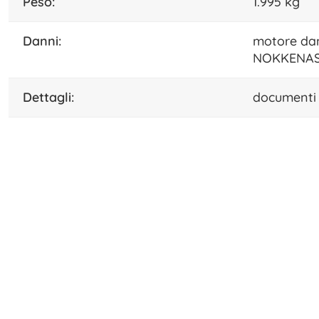
peso:
1.995 kg
danni:
motore da
NOKKENAS
dettagli:
documenti 