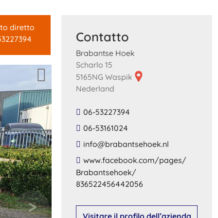
to diretto
Contatto
53227394
Brabantse Hoek
Scharlo 15
5165NG Waspik
Nederland
06-53227394
06-53161024
​info​@​brabantsehoek​.​nl​
​www​.​facebook​.​com​/​pages​/​
Brabantsehoek​/​
836522456442056​
Visitare il profilo dell’azienda