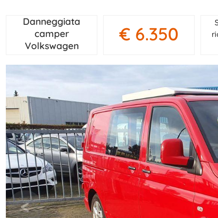
Danneggiata
€ 6.350
camper
r
Volkswagen