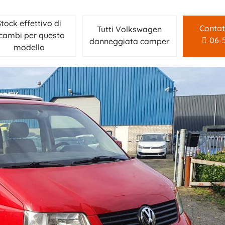
Stock effettivo di
Contat
Tutti Volkswagen
icambi per questo
06-
danneggiata camper
modello