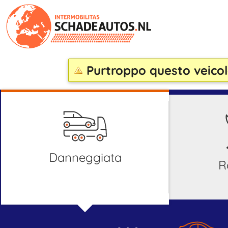
Purtroppo questo veicol
danneggiata