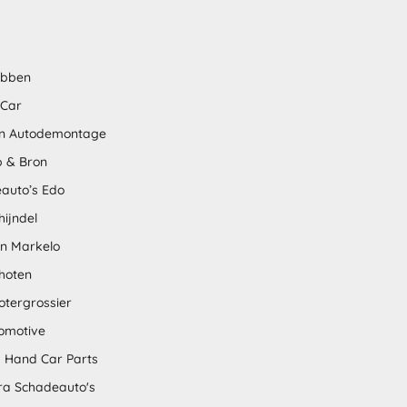
abben
 Car
n Autodemontage
 & Bron
auto’s Edo
hijndel
en Markelo
hoten
otergrossier
omotive
 Hand Car Parts
tra Schadeauto's