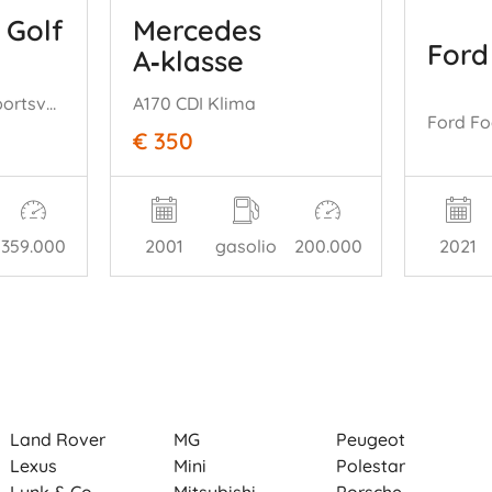
 Golf
Mercedes
Ford
A‑klasse
Volkswagen Golf Sportsvan 1,6 TDI Aut DSG Navi Pdc Klimatronik
A170 CDI Klima
€ 350
359.000
2001
gasolio
200.000
2021
Land Rover
MG
Peugeot
Lexus
Mini
Polestar