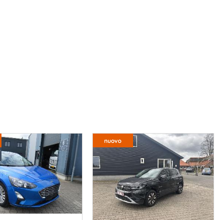
nuovo
e