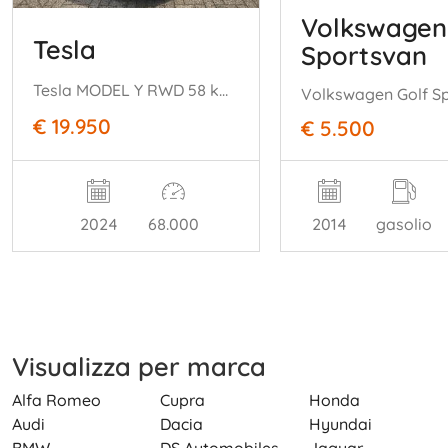
Volkswagen
Tesla
Sportsvan
Tesla MODEL Y RWD 58 kWh range 455km nwprijs € 45000
€ 19.950
€ 5.500
2024
68.000
2014
gasolio
Visualizza per marca
Alfa Romeo
Cupra
Honda
Audi
Dacia
Hyundai