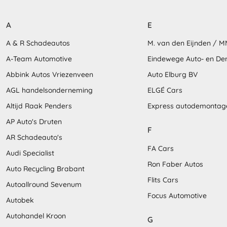
A
E
A & R Schadeautos
M. van den Eijnden / 
A-Team Automotive
Eindewege Auto- en D
Abbink Autos Vriezenveen
Auto Elburg BV
AGL handelsonderneming
ELGÉ Cars
Altijd Raak Penders
Express autodemontag
AP Auto's Druten
F
AR Schadeauto's
FA Cars
Audi Specialist
Ron Faber Autos
Auto Recycling Brabant
Flits Cars
Autoallround Sevenum
Focus Automotive
Autobek
Autohandel Kroon
G