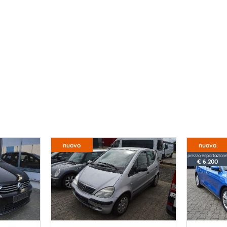
nuovo
nuovo
prezzo esportazion
€ 6.200