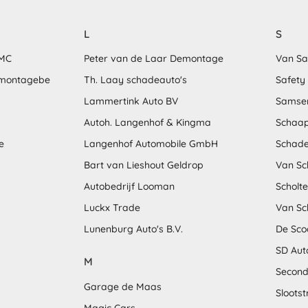
L
S
MMC
Peter van de Laar Demontage
Van S
emontagebe
Th. Laay schadeauto's
Safety
Lammertink Auto BV
Samse
Autoh. Langenhof & Kingma
Schaap
e
Langenhof Automobile GmbH
Schade
Bart van Lieshout Geldrop
Van Sc
Autobedrijf Looman
Scholt
Luckx Trade
Van Sc
Lunenburg Auto's B.V.
De Sco
SD Aut
M
Second
Garage de Maas
Sloots
Magic Cars