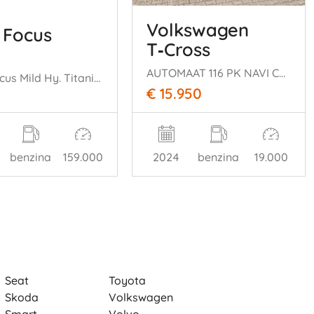
Volkswagen
 Focus
T‑Cross
AUTOMAAT 116 PK NAVI CLIMA CAMERA B.J 12-2024 FACELIFT
Ford Focus Mild Hy. Titanium X Navi Klima Kamera Pdc
€ 15.950
benzina
159.000
2024
benzina
19.000
Seat
Toyota
Skoda
Volkswagen