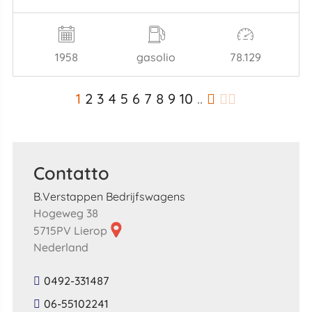
1958
gasolio
78.129
1
2
3
4
5
6
7
8
9
10
..
Contatto
B.Verstappen Bedrijfswagens
Hogeweg 38
5715PV Lierop
Nederland
0492-331487
06-55102241