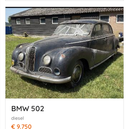
BMW 502
diesel
€ 9.750