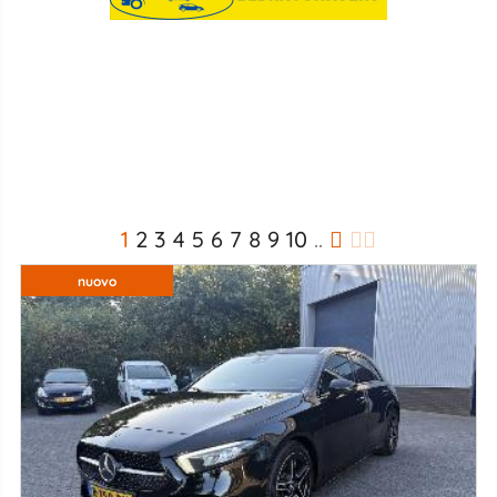
1
2
3
4
5
6
7
8
9
10
..
nuovo