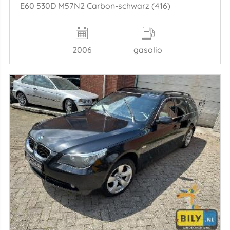
E60 530D M57N2 Carbon-schwarz (416)
2006
gasolio