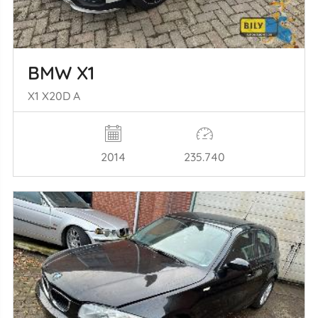
BMW X1
X1 X20D A
2014
235.740