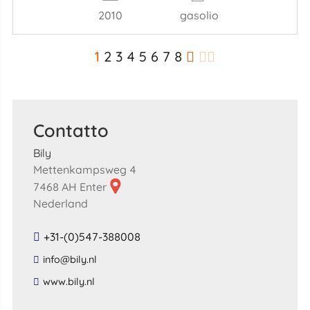
2010
gasolio
1
2
3
4
5
6
7
8
Contatto
Bily
Mettenkampsweg 4
7468 AH Enter
Nederland
+31-(0)547-388008
​info​@​bily​.​nl​
​www​.​bily​.​nl​