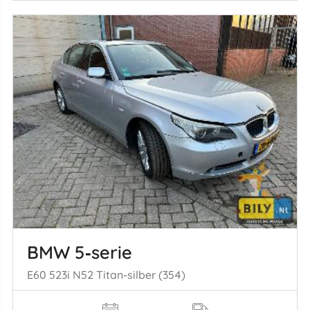
BMW 5‑serie
E60 523i N52 Titan-silber (354)