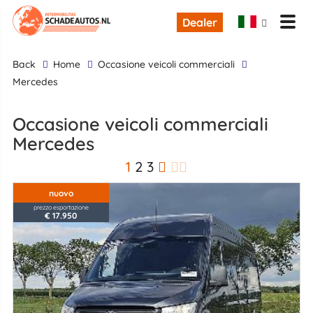
Dealer
back
Home
occasione veicoli commerciali
Mercedes
occasione veicoli commerciali
Mercedes
1
2
3
nuovo
prezzo esportazione
€ 17.950