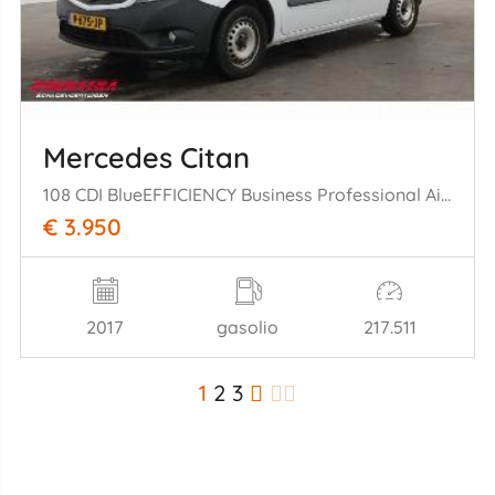
Mercedes Citan
108 CDI BlueEFFICIENCY Business Professional Airco Bluetooth
€ 3.950
2017
gasolio
217.511
1
2
3