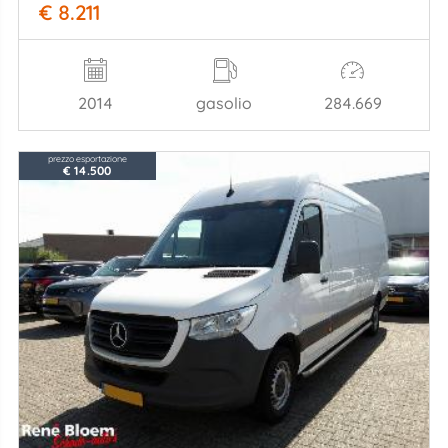
€ 8.211
2014
gasolio
284.669
prezzo esportazione
€ 14.500