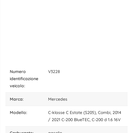
numero
V3228
identificazione
veicolo:
marca:
Mercedes
modello:
C-klasse C Estate (S205), Combi, 2014
/ 2021 C-200 BlueTEC, C-200 d 1.6 16V
carburante:
gasolio