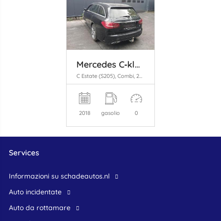
Mercedes C‑klasse
C Estate (S205), Combi, 2014 / 2021 C-200 BlueTEC, C-200 d 1.6 16V
2018
gasolio
0
Services
Informazioni su schadeautos.nl
Auto incidentate
Auto da rottamare