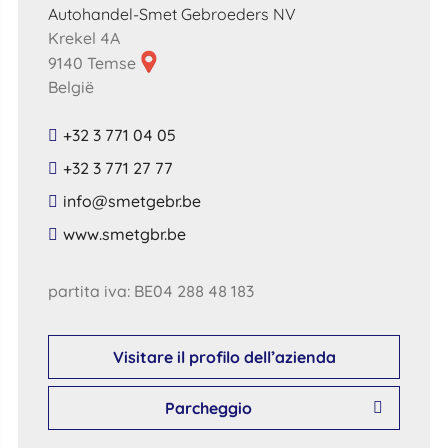
Autohandel-Smet Gebroeders NV
Krekel 4A
9140 Temse
België
+32 3 771 04 05
+32 3 771 27 77
​info​@​smetgebr​.​be​
​www​.​smetgbr​.​be​
partita iva: BE04 288 48 183
Visitare il profilo dell’azienda
Parcheggio