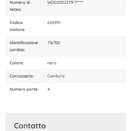
numero di
WDD2052371F7*****
telaio:
codice
626951
motore:
identificazione
716700
cambio:
colore:
nero
carrozzeria:
Combi/o
numero porte:
4
Contatto