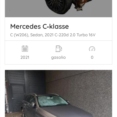
Mercedes C‑klasse
C (W206), Sedan, 2021 C-220d 2.0 Turbo 16V
2021
gasolio
0