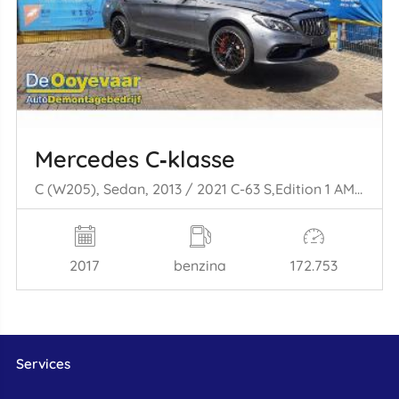
Mercedes C‑klasse
C (W205), Sedan, 2013 / 2021 C-63 S,Edition 1 AMG 4.0 V8 Biturbo
2017
benzina
172.753
Services