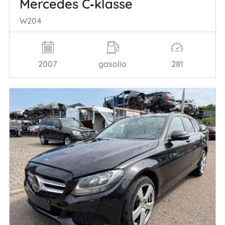
Mercedes C‑klasse
W204
2007
gasolio
281