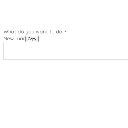
What do you want to do ?
New mail
Copy