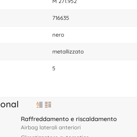
M 271.952
716635
nero
metallizzato
5
ional
Raffreddamento e riscaldamento
airbag laterali anteriori