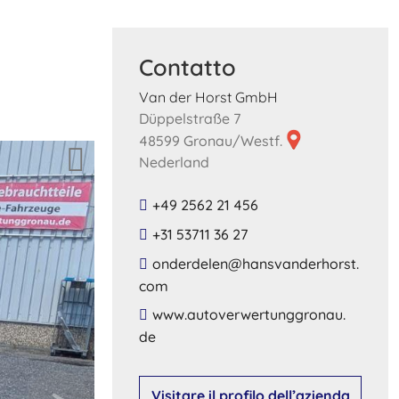
Contatto
Van der Horst GmbH
Düppelstraße 7
48599 Gronau/Westf.
Nederland
+49 2562 21 456
+31 53711 36 27
​onderdelen​@​hansvanderhorst​.​
com​
​www​.​autoverwertunggronau​.​
de​
Visitare il profilo dell’azienda