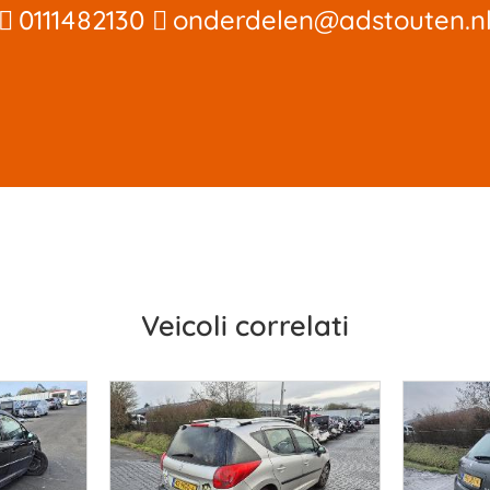
0111482130
onderdelen@adstouten.n
Veicoli correlati