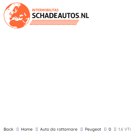
back
Home
Auto da rottamare
Peugeot
0
1.6 VTi