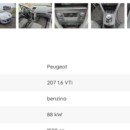
Peugeot
207 1.6 VTi
benzina
88 kW