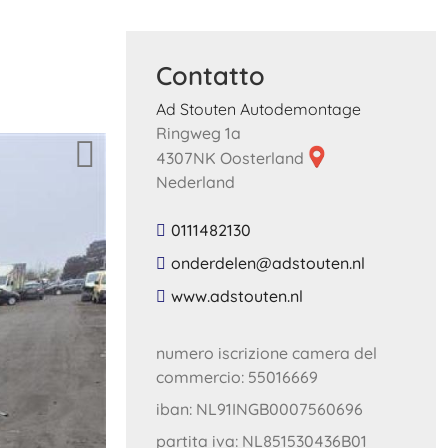
Contatto
Ad Stouten Autodemontage
Ringweg 1a
4307NK Oosterland
Nederland
0111482130
​onderdelen​@​adstouten​.​nl​
​www​.​adstouten​.​nl​
numero iscrizione camera del
commercio: 55016669
iban: NL91INGB0007560696
partita iva: NL851530436B01