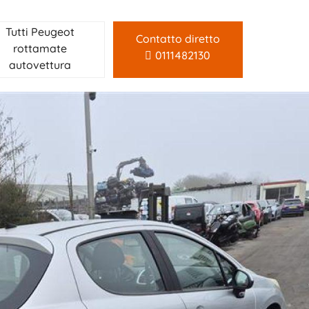
Tutti Peugeot
Contatto diretto
rottamate
0111482130
autovettura