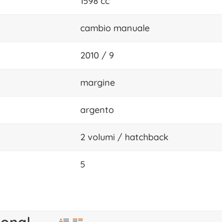
1598 cc
cambio manuale
2010 / 9
margine
argento
2 volumi / hatchback
5
ional