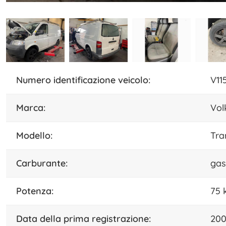
numero identificazione veicolo:
V11
marca:
Vol
modello:
Tra
carburante:
gas
potenza:
75
data della prima registrazione:
200