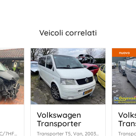
Veicoli correlati
nuovo
Volkswagen
Volk
Transporter
Tran
Multivan T5 (7E/7HC/7HF/7HM), MPV, 2003 / 2015 2.5 Tdi
Transporter T5, Van, 2003 / 2015 2.5 TDi