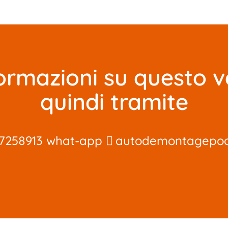
ormazioni su questo v
quindi tramite
7258913 what-app
autodemontagepo