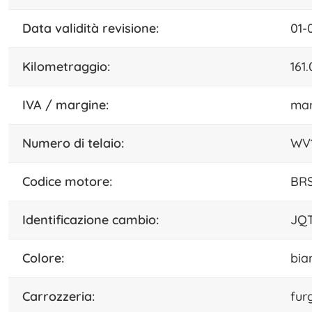
data validità revisione:
01-
kilometraggio:
161
IVA / margine:
mar
numero di telaio:
WV1
codice motore:
BR
identificazione cambio:
JQ
colore:
bia
carrozzeria:
fur