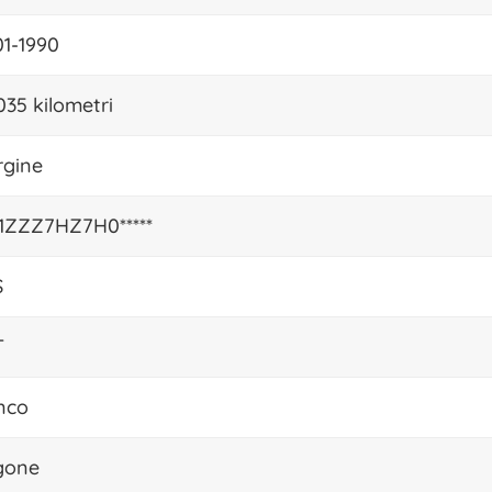
01-1990
.035 kilometri
gine
ZZZ7HZ7H0*****
S
T
nco
gone