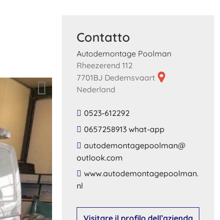
Contatto
Autodemontage Poolman
Rheezerend 112
7701BJ Dedemsvaart
Nederland
0523-612292
0657258913 what-app
​autodemontagepoolman​@​
outlook​.​com​
​www​.​autodemontagepoolman​.​
nl​
Visitare il profilo dell’azienda