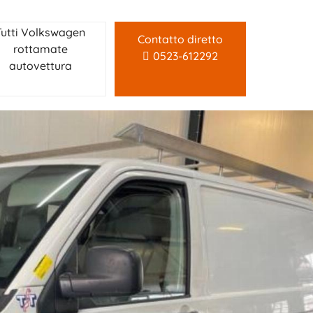
Tutti Volkswagen
Contatto diretto
rottamate
0523-612292
autovettura