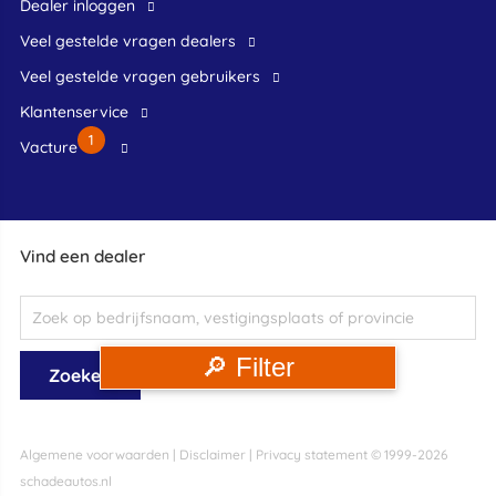
dealer inloggen
veel gestelde vragen dealers
veel gestelde vragen gebruikers
klantenservice
1
Vacture
Vind een dealer
🔎 Filter
Algemene voorwaarden
|
Disclaimer
|
Privacy statement
© 1999-2026
schadeautos.nl