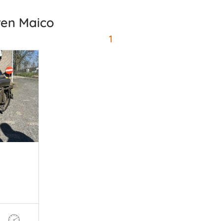
ren Maico
1