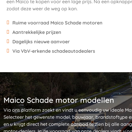
een Maico te kopen voor een lage prijs. Na een opknappr
zodat deze weer de weg op kan.
Ruime voorraad Maico Schade motoren
Aantrekkelijke prijzen
Dagelijks nieuwe aanvoer
Via VbV-erkende schadeautodealers
Maico Schade motor modellen
Via ons platform zoekt en vindt u eenvoudig uw ideale Ma
Selecteer het gewenste model, bouwjaar, brandstoftype e
en u krijgt direct het complete aanbod te zien bij alle aa
motor-dealers. In de voorraad van onze dealers vindt u o