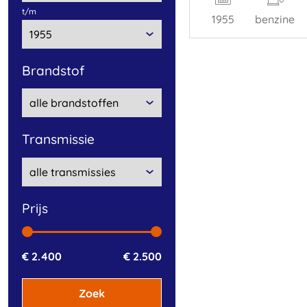
t/m
1955
benzine
brandstof
transmissie
prijs
€ 2.400
€ 2.500
Zoek