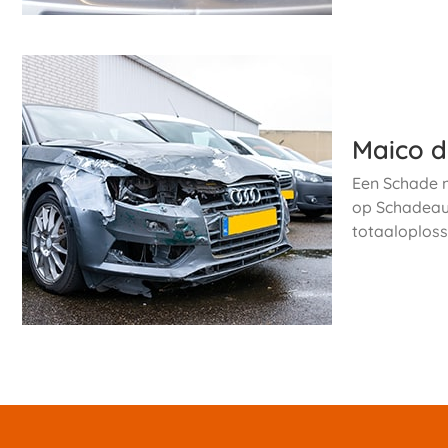
Maico d
Een Schade m
op Schadeau
totaaloploss