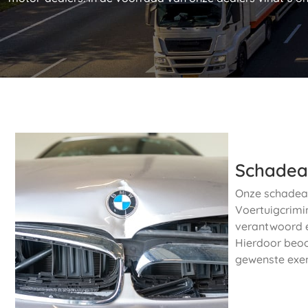
Schadea
Onze schadeau
Voertuigcrimin
verantwoord en
Hierdoor beoo
gewenste exem