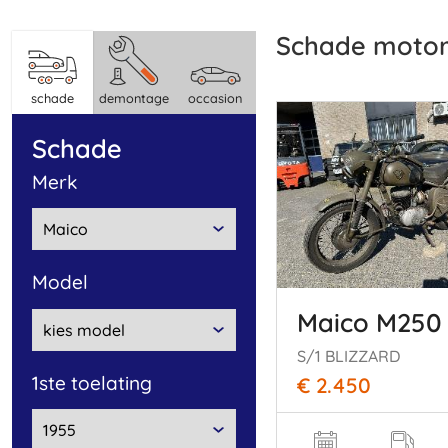
Schade moto
schade
demontage
occasion
schade
merk
model
Maico M250
S/1 BLIZZARD
1ste toelating
€ 2.450