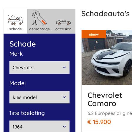
Schadeauto's
schade
demontage
occasion
nieuw
schade
merk
model
Chevrolet
Camaro
1ste toelating
6.2 Europees origine
€ 15.900