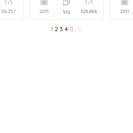
50.257
2011
lpg
328.866
2011
1
2
3
4