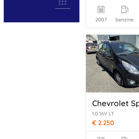
2007
benzine
Chevrolet S
1.0 16V LT
€ 2.250