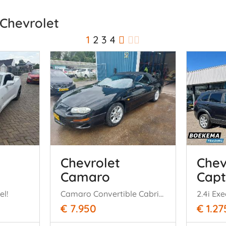
 Chevrolet
1
2
3
4
Chevrolet
Chev
Camaro
Capt
el!
Camaro Convertible Cabrio 3.8 V6
€ 7.950
€ 1.27