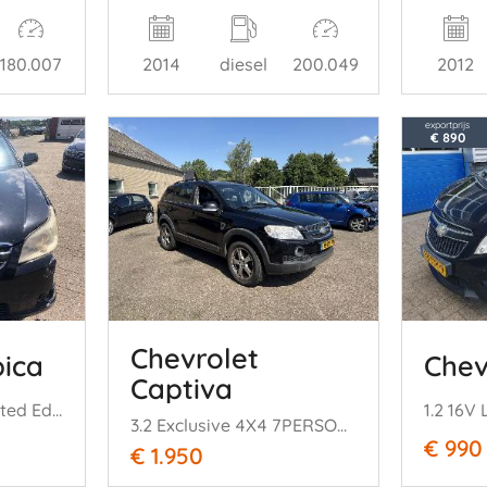
180.007
2014
diesel
200.049
2012
exportprijs
€ 890
Chevrolet
pica
Chev
Captiva
Epica 2.0i Class Limited Edition
1.2 16V
3.2 Exclusive 4X4 7PERSOONS!!!
€ 990
€ 1.950