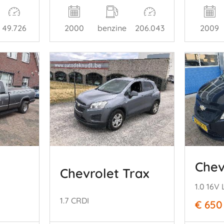
49.726
2000
benzine
206.043
2009
Chev
Chevrolet Trax
1.0 16V 
1.7 CRDI
€ 650