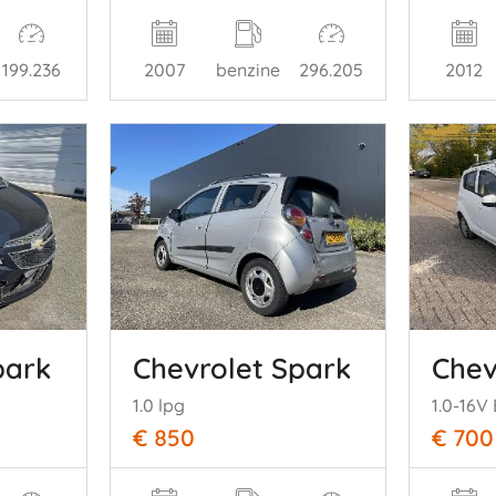
199.236
2007
benzine
296.205
2012
park
Chevrolet Spark
Chev
1.0 lpg
1.0-16V 
€ 850
€ 700