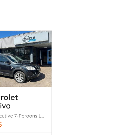
rolet
iva
2.4i Executive 7-Peroons Leer Stoelverw Navigatie Climate
5