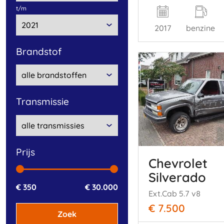
t/m
2017
benzine
brandstof
transmissie
prijs
Chevrolet
Silverado
€ 350
€ 30.000
Ext.Cab 5.7 v8
€ 7.500
Zoek