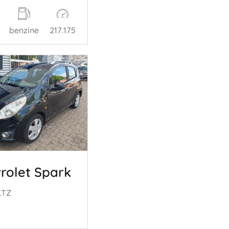
benzine
217.175
rolet Spark
 LTZ