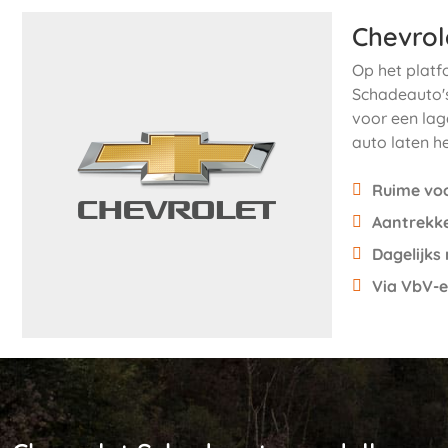
Chevrol
Op het platfo
Schadeauto's
voor een lag
auto laten h
Ruime voo
Aantrekkel
Dagelijks
Via VbV-