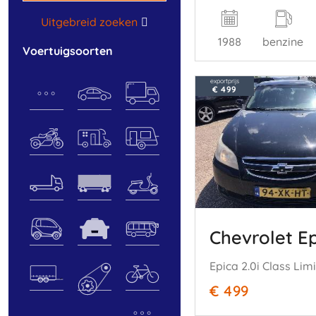
Uitgebreid zoeken
1988
benzine
voertuigsoorten
exportprijs
€ 499
Chevrolet E
€ 499