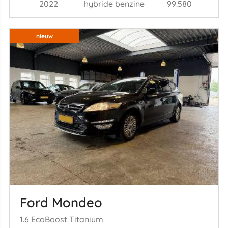
2022
hybride benzine
99.580
nieuw
Ford Mondeo
1.6 EcoBoost Titanium