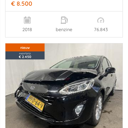
€ 8.500
2018
benzine
76.843
nieuw
exportprijs
€ 2.450