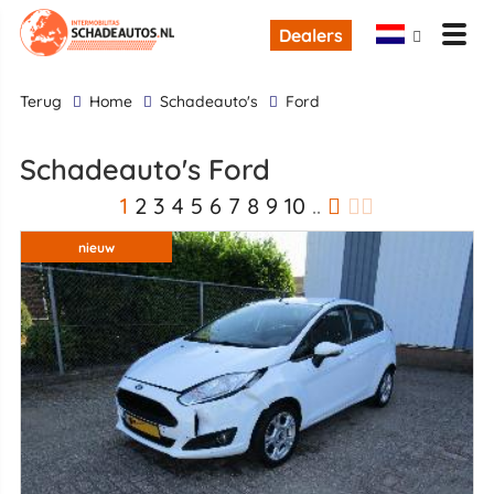
Dealers
terug
Home
Schadeauto's
Ford
Schadeauto's Ford
1
2
3
4
5
6
7
8
9
10
..
nieuw