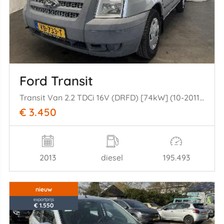
Ford Transit
Transit Van 2.2 TDCi 16V (DRFD) [74kW] (10-2011/08-2014)
€ 3.450
2013
diesel
195.493
nieuw
exportprijs
€ 1.550