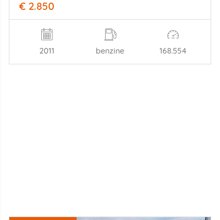
€ 2.850
2011
benzine
168.554