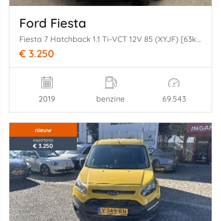
Ford Fiesta
Fiesta 7 Hatchback 1.1 Ti-VCT 12V 85 (XYJF) [63kW] (05-2017/07-2023)
€ 3.250
2019
benzine
69.543
nieuw
exportprijs
€ 3.250