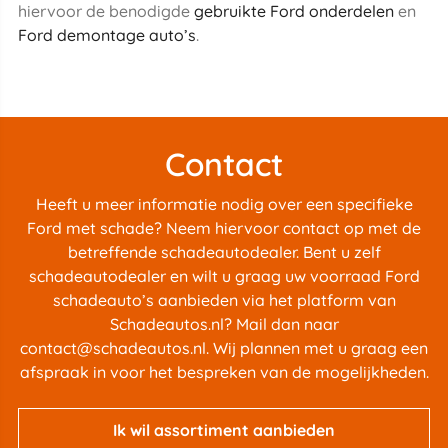
hiervoor de benodigde
gebruikte Ford onderdelen
en
Ford demontage auto’s
.
Contact
Heeft u meer informatie nodig over een specifieke
Ford met schade? Neem hiervoor contact op met de
betreffende schadeautodealer. Bent u zelf
schadeautodealer en wilt u graag uw voorraad Ford
schadeauto’s aanbieden via het platform van
Schadeautos.nl? Mail dan naar
contact@schadeautos.nl
. Wij plannen met u graag een
afspraak in voor het bespreken van de mogelijkheden.
Ik wil assortiment aanbieden