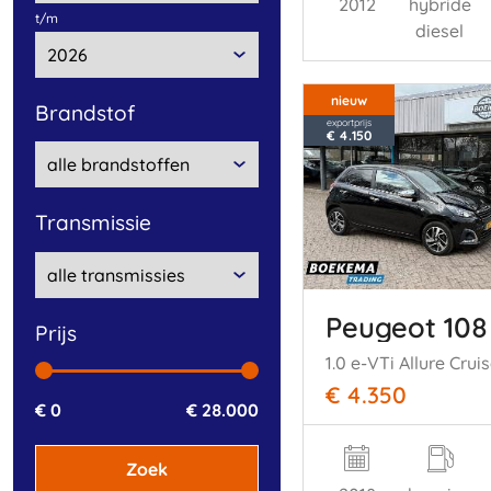
2012
hybride
t/m
diesel
nieuw
brandstof
exportprijs
€ 4.150
transmissie
Peugeot 108
prijs
€ 4.350
€ 0
€ 28.000
Zoek