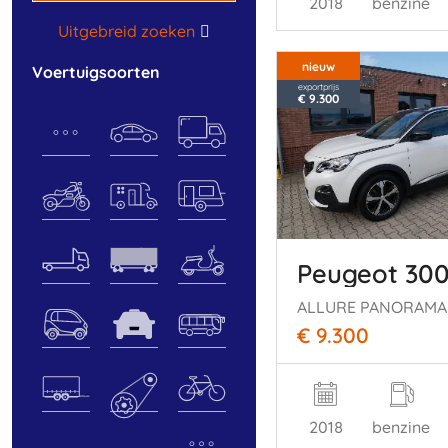
2018
benzine
Uitgebreid zoeken
nieuw
voertuigsoorten
exportprijs
€ 9.300
Peugeot 30
ALLURE PANORAM
€ 9.300
2018
benzine