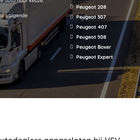
de auto naar keuze.
Peugeot 208
 de volgende
Peugeot 307
Peugeot 407
Peugeot 508
Peugeot Boxer
Peugeot Expert
todealers aangesloten bij VSV