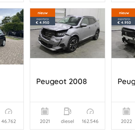
nieuw
nieuw
exportprijs
exportprijs
€ 4.950
€ 4.950
Peugeot 2008
Peug
2021
diesel
162.546
2022
46.762