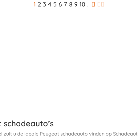
1
2
3
4
5
6
7
8
9
10
..
 schadeauto’s
el zult u de ideale Peugeot schadeauto vinden op Schadeaut