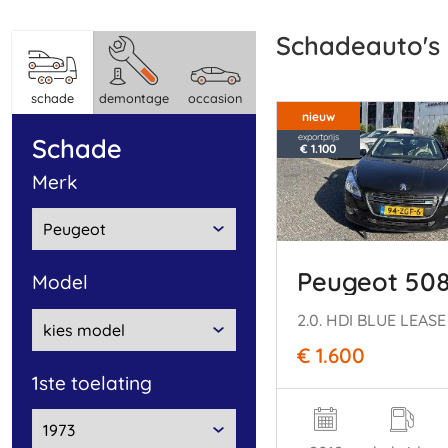
Schadeauto's
schade
demontage
occasion
nieuw
exportprijs
schade
€ 1.100
merk
Peugeot 50
model
2.0. HDI BLUE LEASE
€ 1.600
1ste toelating