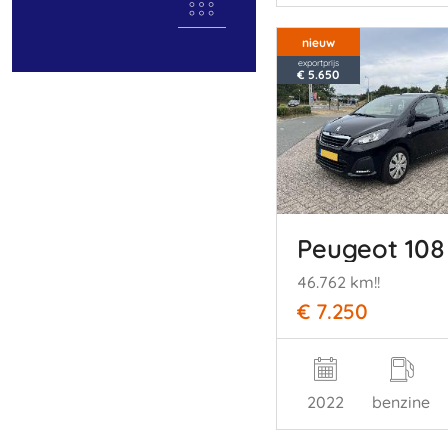
nieuw
exportprijs
€ 5.650
Peugeot 108
46.762 km!!
€ 7.250
2022
benzine