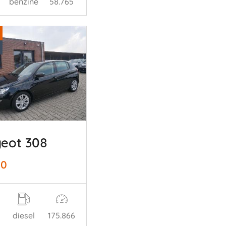
benzine
58.765
eot 308
00
diesel
175.866