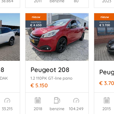
38.864
2011
benzine
80
2023
nieuw
nieuw
exportprijs
exportprijs
€ 4.650
€ 3.700
08
Peugeot 208
Peug
ADAK
1.2 110PK GT-line pano
€ 3.7
€ 5.150
2015
33.215
2018
benzine
104.249