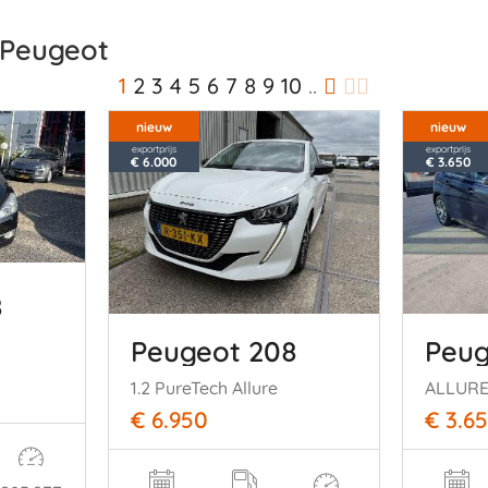
 Peugeot
1
2
3
4
5
6
7
8
9
10
..
nieuw
nieuw
exportprijs
exportprijs
€ 6.000
€ 3.650
8
Peugeot 208
Peug
1.2 PureTech Allure
ALLUR
€ 6.950
€ 3.6