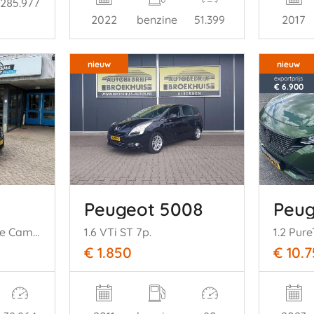
285.977
2022
benzine
51.399
2017
nieuw
nieuw
exportprijs
€ 6.900
Peugeot 5008
Peug
1.0 e-VTi Allure Cruise Camera Climate
1.6 VTi ST 7p.
€ 1.850
€ 10.