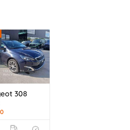
eot 308
E
50