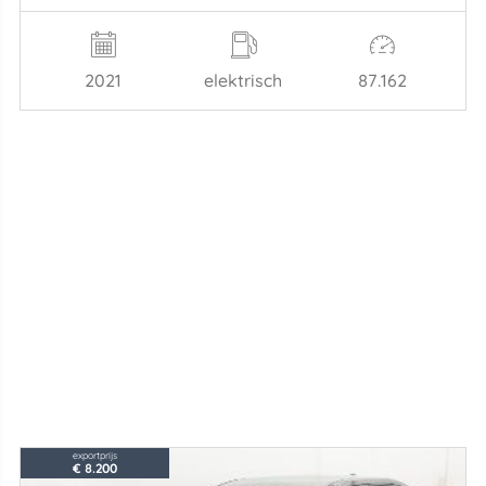
2021
elektrisch
87.162
exportprijs
€ 8.200