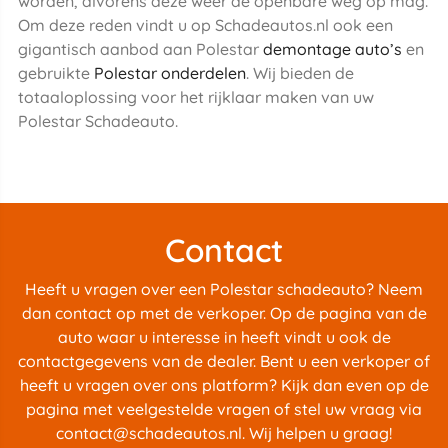
worden, alvorens deze weer de openbare weg op mag.
Om deze reden vindt u op Schadeautos.nl ook een
gigantisch aanbod aan Polestar
demontage auto’s
en
gebruikte
Polestar onderdelen
. Wij bieden de
totaaloplossing voor het rijklaar maken van uw
Polestar Schadeauto.
Contact
Heeft u vragen over een Polestar schadeauto? Neem
dan contact op met de verkoper. Op de pagina van de
auto waar u interesse in heeft vindt u ook de
contactgegevens van de dealer. Bent u een verkoper of
heeft u vragen over ons platform? Kijk dan even op de
pagina met
veelgestelde vragen
of stel uw vraag via
contact@schadeautos.nl
. Wij helpen u graag!