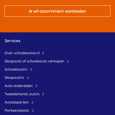
Ik wil assortiment aanbieden
Services
Over schadeautos.nl
Sloopauto of schadeauto verkopen
Schadeauto's
Sloopauto's
Auto onderdelen
Tweedehands auto's
Autosloperijen
Parkeerplaats