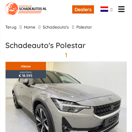
Dealers
terug
Home
Schadeauto's
Polestar
Schadeauto's Polestar
1
nieuw
exportprijs
€ 18.595