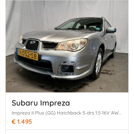
Subaru Impreza
Impreza II Plus (GG) Hatchback 5-drs 1.5 16V AWD (EL15) [77kW] (05-20= 06/02-2008)
€ 1.495