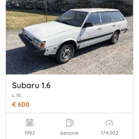
Subaru 1.6
L 16
€ 600
1992
benzine
174.502