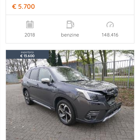
€ 5.700
2018
benzine
148.416
exportprijs
€ 13.600