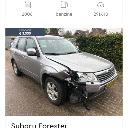
2006
benzine
291.610
exportprijs
€ 3.000
Subaru Forester