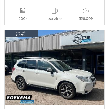
2004
benzine
358.009
exportprijs
€ 6.950