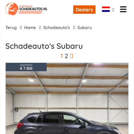
Dealers
terug
Home
Schadeauto's
Subaru
Schadeauto's Subaru
1
2
exportprijs
€ 7.300