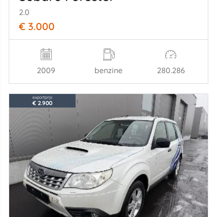
2.0
€ 3.000
2009
benzine
280.286
exportprijs
€ 2.900