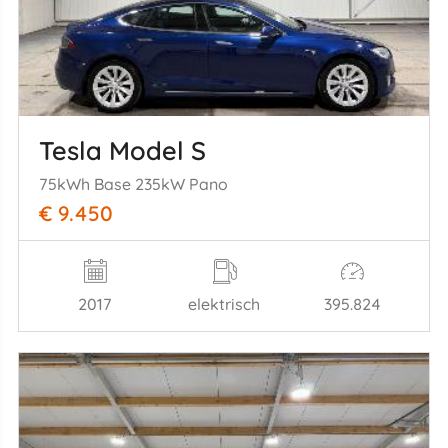
Tesla Model S
75kWh Base 235kW Pano
€ 9.450
2017
elektrisch
395.824