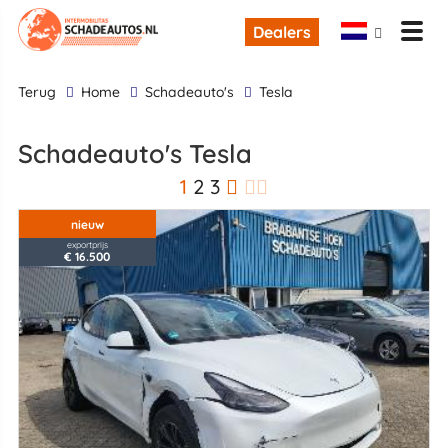
Dealers
terug
Home
Schadeauto's
Tesla
Schadeauto's Tesla
1
2
3
nieuw
exportprijs
€ 16.500