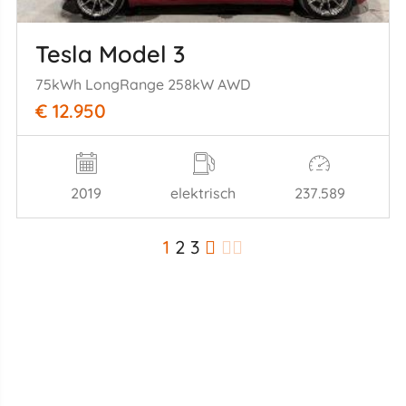
Tesla Model 3
75kWh LongRange 258kW AWD
€ 12.950
2019
elektrisch
237.589
1
2
3