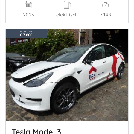
2025
elektrisch
7.148
exportprijs
€ 7.800
Tesla Model 3