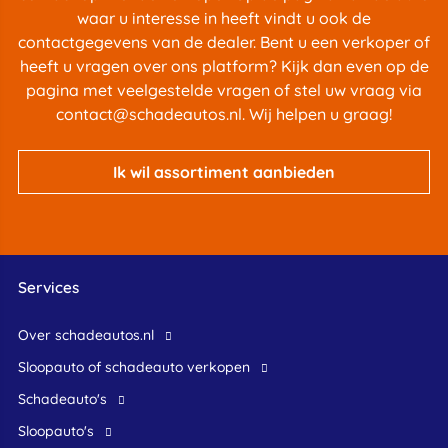
waar u interesse in heeft vindt u ook de
contactgegevens van de dealer. Bent u een verkoper of
heeft u vragen over ons platform? Kijk dan even op de
pagina met
veelgestelde vragen
of stel uw vraag via
contact@schadeautos.nl
. Wij helpen u graag!
Ik wil assortiment aanbieden
Services
Over schadeautos.nl
Sloopauto of schadeauto verkopen
Schadeauto's
Sloopauto's