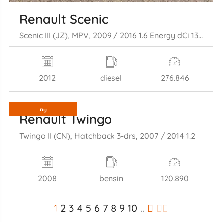
Renault Scenic
Scenic III (JZ), MPV, 2009 / 2016 1.6 Energy dCi 130
2012
diesel
276.846
ny
Renault Twingo
Twingo II (CN), Hatchback 3-drs, 2007 / 2014 1.2
2008
bensin
120.890
1
2
3
4
5
6
7
8
9
10
..