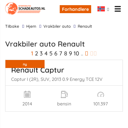
Forhandlere
tilbake
Hjem
Vrakbiler auto
Renault
Vrakbiler auto Renault
1
2
3
4
5
6
7
8
9
10
..
ny
Renault Captur
Captur I (2R), SUV, 2013 0.9 Energy TCE 12V
2014
bensin
101.397