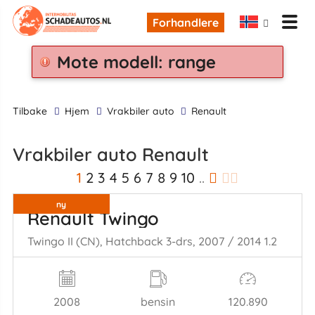
Forhandlere
Mote modell: range
tilbake
Hjem
Vrakbiler auto
Renault
Vrakbiler auto Renault
1
2
3
4
5
6
7
8
9
10
..
ny
Renault Twingo
Twingo II (CN), Hatchback 3-drs, 2007 / 2014 1.2
2008
bensin
120.890