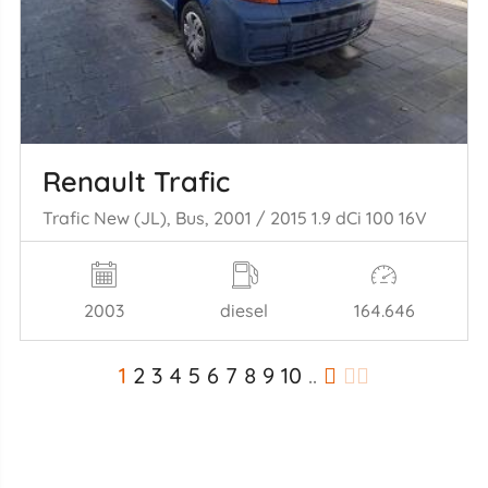
Renault Trafic
Trafic New (JL), Bus, 2001 / 2015 1.9 dCi 100 16V
2003
diesel
164.646
1
2
3
4
5
6
7
8
9
10
..