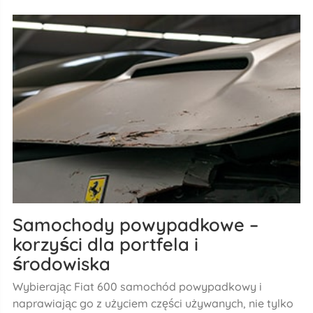
Samochody powypadkowe –
korzyści dla portfela i
środowiska
Wybierając Fiat 600 samochód powypadkowy i
naprawiając go z użyciem części używanych, nie tylko