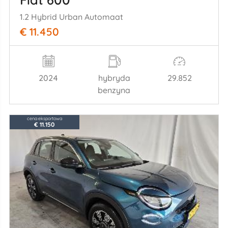
1.2 Hybrid Urban Automaat
€ 11.450
2024
hybryda
29.852
benzyna
cena eksportowa
€ 11.150