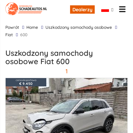
Dealerzy
powrót
Home
uszkodzony samochody osobowe
Fiat
600
uszkodzony samochody
osobowe Fiat 600
1
cena eksportowa
€ 9.450