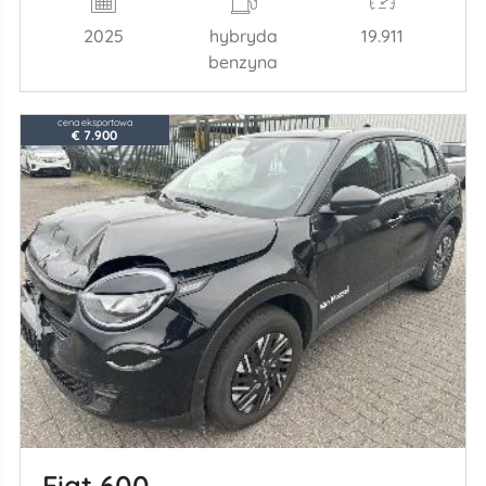
2025
hybryda
19.911
benzyna
cena eksportowa
€ 7.900
Fiat 600