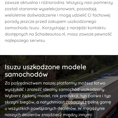
zawsze aktualna i różnorodna. Wszyscy nasi partnerzy
zostali starannie wyselekcjonowani, posiadają
wieloletnie doświadczenie i mogą udzielić Ci fachowej
porady jeszcze przed zakupem uszkodzonego
samochodu Isuzu . Korzystając z narzędzi kontaktu
dostępnych na Schadeautos.nl, masz zawsze pewność
najlepszego serwisu.
Isuzu uszkodzone modele
samochodów
Za pośrednictwem naszej platformy możesz łatwo
wyszukać i znaleźć idealny samochód uszkodzony .
Wybierz żądany model, rok produkcji, typ paliwa i typ
skrzyni biegów, a natychmiast zobaczysz pełną gamę
u wszystkich powiązanych dealerów. W magazynie
naszych dealerów znajdziesz między innymi: