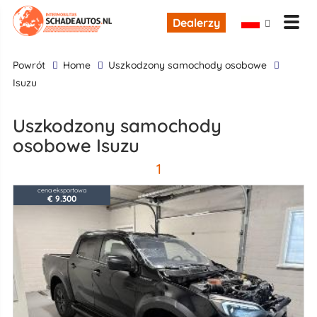
Dealerzy
powrót
Home
uszkodzony samochody osobowe
Isuzu
uszkodzony samochody
osobowe Isuzu
1
cena eksportowa
€ 9.300