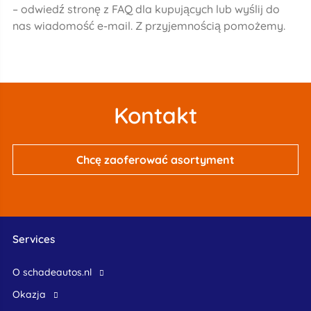
– odwiedź stronę z FAQ dla kupujących lub wyślij do
nas wiadomość e-mail. Z przyjemnością pomożemy.
Kontakt
Chcę zaoferować asortyment
Services
O schadeautos.nl
okazja