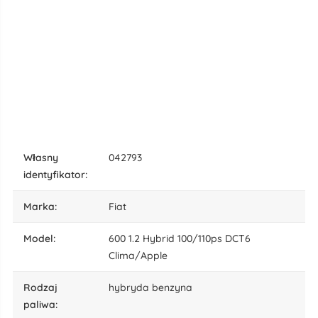
własny
042793
identyfikator:
marka:
Fiat
model:
600 1.2 Hybrid 100/110ps DCT6
Clima/Apple
rodzaj
hybryda benzyna
paliwa: