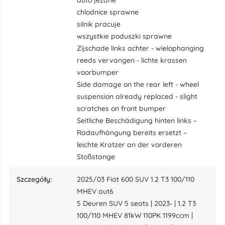
auto jezdne
chlodnice sprawne
silnik pracuje
wszystkie poduszki sprawne
Zijschade links achter - wielophanging
reeds vervangen - lichte krassen
voorbumper
Side damage on the rear left - wheel
suspension already replaced - slight
scratches on front bumper
Seitliche Beschädigung hinten links –
Radaufhängung bereits ersetzt –
leichte Kratzer an der vorderen
Stoßstange
szczegóły:
2025/03 Fiat 600 SUV 1.2 T3 100/110
MHEV aut6
5 Deuren SUV 5 seats | 2023- | 1.2 T3
100/110 MHEV 81kW 110PK 1199ccm |