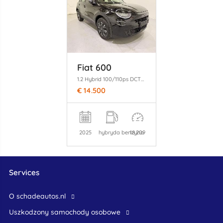
Fiat 600
1.2 Hybrid 100/110ps DCT6 Clima/Apple
€ 14.500
2025
hybryda benzyna
18.209
Services
O schadeautos.nl
uszkodzony samochody osobowe