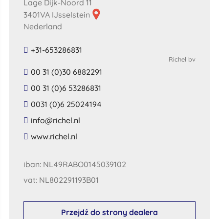
Lage Dijk-Noord 11
3401VA IJsselstein
Nederland
+31-653286831
Richel bv
00 31 (0)30 6882291
00 31 (0)6 53286831
0031 (0)6 25024194
​info​@​richel​.​nl​
​www​.​richel​.​nl​
iban: NL49RABO0145039102
vat: NL802291193B01
Przejdź do strony dealera