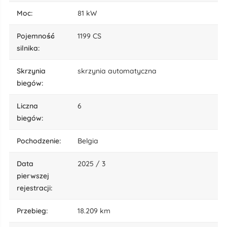
moc:
81 kW
pojemność
1199 CS
silnika:
skrzynia
skrzynia automatyczna
biegów:
liczna
6
biegów:
pochodzenie:
Belgia
data
2025 / 3
pierwszej
rejestracji:
przebieg:
18.209 km