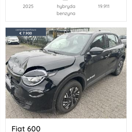
2025
hybryda
19.911
benzyna
cena eksportowa
€ 7.900
Fiat 600