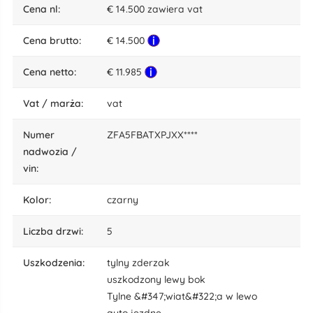
cena nl:
€ 14.500 zawiera vat
cena brutto:
€ 14.500
cena netto:
€ 11.985
vat / marża:
vat
numer
ZFA5FBATXPJXX****
nadwozia /
vin:
kolor:
czarny
liczba drzwi:
5
uszkodzenia:
tylny zderzak
uszkodzony lewy bok
Tylne &#347;wiat&#322;a w lewo