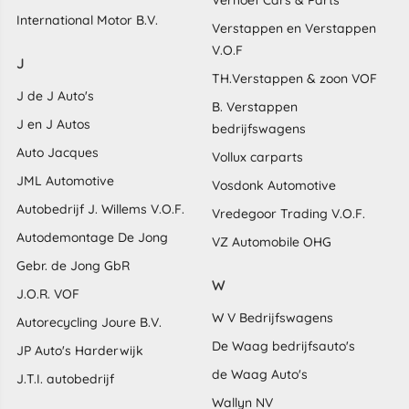
International Motor B.V.
Verstappen en Verstappen
V.O.F
J
TH.Verstappen & zoon VOF
J de J Auto's
B. Verstappen
J en J Autos
bedrijfswagens
Auto Jacques
Vollux carparts
JML Automotive
Vosdonk Automotive
Autobedrijf J. Willems V.O.F.
Vredegoor Trading V.O.F.
Autodemontage De Jong
VZ Automobile OHG
Gebr. de Jong GbR
W
J.O.R. VOF
W V Bedrijfswagens
Autorecycling Joure B.V.
De Waag bedrijfsauto's
JP Auto's Harderwijk
de Waag Auto's
J.T.I. autobedrijf
Wallyn NV