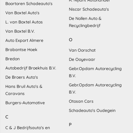
R. Nijlant Autohandel
Boortoren Schadeauto's
Niscar Schadeauto's
Van Boxtel Auto's
De Nollen Auto &
L. van Boxtel Autos
Recyclingbedrijf
Van Boxtel B.V.
O
Auto Export Almere
Brabantse Hoek
Van Oorschot
Bredon
De Ooyevaar
Autobedrijf Broekhuis B.V.
Gebr.Opdam Autorecycling
B.V.
De Broers Auto's
Gebr.Opdam Autorecycling
Hans Bruil Auto's &
B.V.
Caravans
Otosan Cars
Burgers-Automotive
Schadeauto's Oudegein
C
P
C & J Bedrijfsauto's en