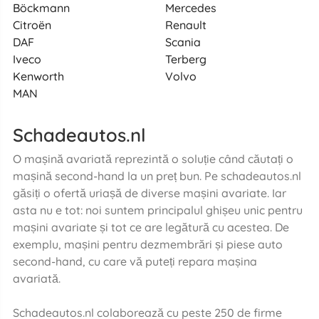
Böckmann
Mercedes
Citroën
Renault
DAF
Scania
Iveco
Terberg
Kenworth
Volvo
MAN
Schadeautos.nl
O mașină avariată reprezintă o soluție când căutați o
mașină second-hand la un preț bun. Pe schadeautos.nl
găsiți o ofertă uriașă de diverse mașini avariate. Iar
asta nu e tot: noi suntem principalul ghișeu unic pentru
mașini avariate și tot ce are legătură cu acestea. De
exemplu, mașini pentru dezmembrări și piese auto
second-hand, cu care vă puteți repara mașina
avariată.
Schadeautos.nl colaborează cu peste 250 de firme