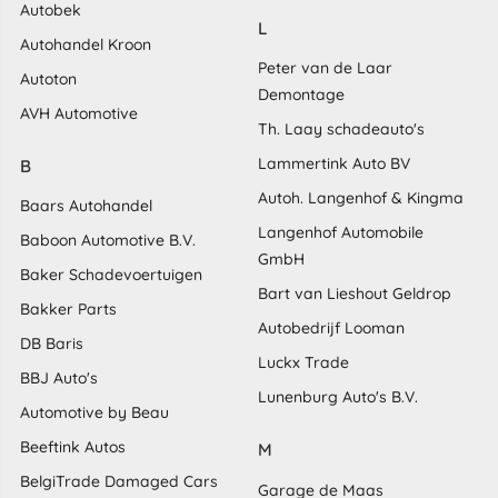
Autobek
L
Autohandel Kroon
Peter van de Laar
Autoton
Demontage
AVH Automotive
Th. Laay schadeauto's
Lammertink Auto BV
B
Autoh. Langenhof & Kingma
Baars Autohandel
Langenhof Automobile
Baboon Automotive B.V.
GmbH
Baker Schadevoertuigen
Bart van Lieshout Geldrop
Bakker Parts
Autobedrijf Looman
DB Baris
Luckx Trade
BBJ Auto's
Lunenburg Auto's B.V.
Automotive by Beau
Beeftink Autos
M
BelgiTrade Damaged Cars
Garage de Maas