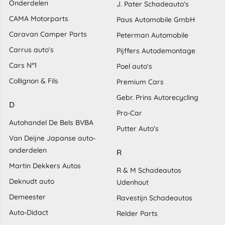
Onderdelen
J. Pater Schadeauto's
CAMA Motorparts
Paus Automobile GmbH
Caravan Camper Parts
Peterman Automobile
Carrus auto's
Pijffers Autodemontage
Cars N°1
Poel auto's
Collignon & Fils
Premium Cars
Gebr. Prins Autorecycling
D
Pro-Car
Autohandel De Bels BVBA
Putter Auto's
Van Deijne Japanse auto-
onderdelen
R
Martin Dekkers Autos
R & M Schadeautos
Deknudt auto
Udenhout
Demeester
Ravestijn Schadeautos
Auto-Didact
Relder Parts