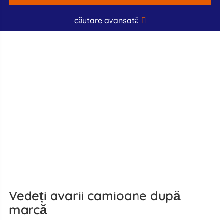
căutare avansată
Vedeți avarii camioane după
marcă