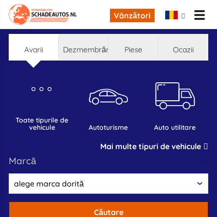
Vânzători
Avarii
Dezmembrări
Piese
Ocazii
toate tipurile de
vehicule
autoturisme
auto utilitare
Mai multe tipuri de vehicule
marcă
Căutare