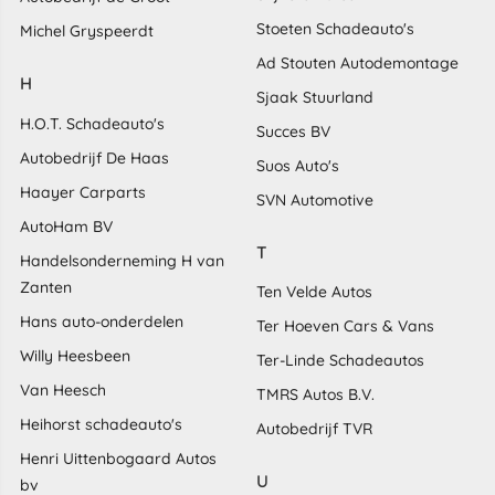
Stoeten Schadeauto's
Michel Gryspeerdt
Ad Stouten Autodemontage
H
Sjaak Stuurland
H.O.T. Schadeauto's
Succes BV
Autobedrijf De Haas
Suos Auto's
Haayer Carparts
SVN Automotive
AutoHam BV
T
Handelsonderneming H van
Zanten
Ten Velde Autos
Hans auto-onderdelen
Ter Hoeven Cars & Vans
Willy Heesbeen
Ter-Linde Schadeautos
Van Heesch
TMRS Autos B.V.
Heihorst schadeauto's
Autobedrijf TVR
Henri Uittenbogaard Autos
U
bv