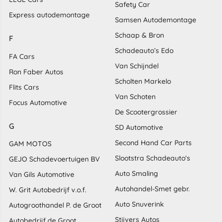
Safety Car
Express autodemontage
Samsen Autodemontage
Schaap & Bron
F
Schadeauto’s Edo
FA Cars
Van Schijndel
Ron Faber Autos
Scholten Markelo
Flits Cars
Van Schoten
Focus Automotive
De Scootergrossier
G
SD Automotive
Second Hand Car Parts
GAM MOTOS
Slootstra Schadeauto's
GEJO Schadevoertuigen BV
Auto Smaling
Van Gils Automotive
Autohandel-Smet gebr.
W. Grit Autobedrijf v.o.f.
Auto Snuverink
Autogroothandel P. de Groot
Stijvers Autos
Autobedrijf de Groot