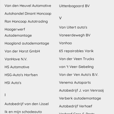
Van den Heuvel Automotive
Uittenbogaard BV
Autohandel Dinant Honcoop
V
Ron Honcoop Autotrading
Van Uitert auto's
Hoogerwerf
Vaneerdewegh BV
Autodemontage
Vanhoo
Hoogland autodemontage
65 repairables Varik
Van der Horst GmbH
Van der Veen Trucks
VanHove N.V.
van 't Veer-Siebeling
HS Automotive
Van der Ven Auto's B.V.
HSG-Auto's Harfsen
Venema Autoparts
HSI Auto's
Autobedrijf J. van Venrooij
I
Verberk autodemontage
Autobedrijf van den IJssel
Autobedrijf Verhoef
Ik en mijn schadeauto
Verhoef Cars & Parts