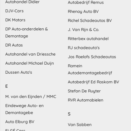
Autohandel Didier
Autobedrijf Remus
DJV-Cars
Rhenoy Auto BV
DK Motors
Richel Schadeautos BV
DP Auto-onderdelen &
J. Van Rijn & Co.
Demontage
Ritterbex autohandel
DR Autos
RJ schadeauto's
Autohandel van Driessche
Jos Roelofs Schadeautos
Autohandel Michael Duijn
Romein
Dussen Auto's
Autodemontagebedrijf
Autobedrijf Ed Roskam BV
E
Stefan De Ruyter
M. van den Eijnden / MMC
RVR Automobielen
Eindewege Auto- en
Demontagebe
S
Auto Elburg BV
Van Sabben
ELGÉ Cars