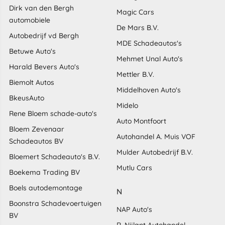
Dirk van den Bergh
Magic Cars
automobiele
De Mars B.V.
Autobedrijf vd Bergh
MDE Schadeautos's
Betuwe Auto's
Mehmet Unal Auto's
Harald Bevers Auto's
Mettler B.V.
Biemolt Autos
Middelhoven Auto's
BkeusAuto
Midelo
Rene Bloem schade-auto's
Auto Montfoort
Bloem Zevenaar
Autohandel A. Muis VOF
Schadeautos BV
Mulder Autobedrijf B.V.
Bloemert Schadeauto's B.V.
Mutlu Cars
Boekema Trading BV
Boels autodemontage
N
Boonstra Schadevoertuigen
NAP Auto's
BV