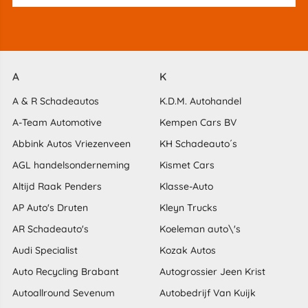
A
K
A & R Schadeautos
K.D.M. Autohandel
A-Team Automotive
Kempen Cars BV
Abbink Autos Vriezenveen
KH Schadeauto´s
AGL handelsonderneming
Kismet Cars
Altijd Raak Penders
Klasse-Auto
AP Auto's Druten
Kleyn Trucks
AR Schadeauto's
Koeleman auto\'s
Audi Specialist
Kozak Autos
Auto Recycling Brabant
Autogrossier Jeen Krist
Autoallround Sevenum
Autobedrijf Van Kuijk