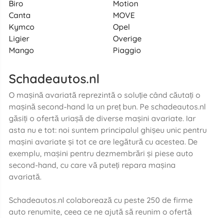
Biro
Motion
Canta
MOVE
Kymco
Opel
Ligier
Overige
Mango
Piaggio
Schadeautos.nl
O mașină avariată reprezintă o soluție când căutați o
mașină second-hand la un preț bun. Pe schadeautos.nl
găsiți o ofertă uriașă de diverse mașini avariate. Iar
asta nu e tot: noi suntem principalul ghișeu unic pentru
mașini avariate și tot ce are legătură cu acestea. De
exemplu, mașini pentru dezmembrări și piese auto
second-hand, cu care vă puteți repara mașina
avariată.
Schadeautos.nl colaborează cu peste 250 de firme
auto renumite, ceea ce ne ajută să reunim o ofertă