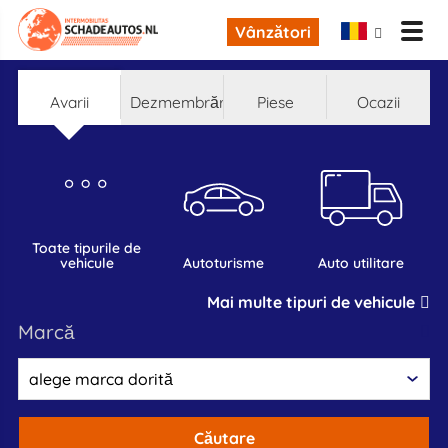
Vânzători
Avarii
Dezmembrări
Piese
Ocazii
toate tipurile de
vehicule
autoturisme
auto utilitare
Mai multe tipuri de vehicule
marcă
Căutare