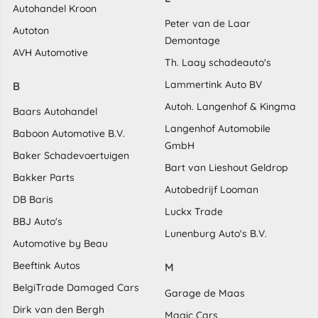
Autohandel Kroon
Peter van de Laar
Autoton
Demontage
AVH Automotive
Th. Laay schadeauto's
Lammertink Auto BV
B
Autoh. Langenhof & Kingma
Baars Autohandel
Langenhof Automobile
Baboon Automotive B.V.
GmbH
Baker Schadevoertuigen
Bart van Lieshout Geldrop
Bakker Parts
Autobedrijf Looman
DB Baris
Luckx Trade
BBJ Auto's
Lunenburg Auto's B.V.
Automotive by Beau
Beeftink Autos
M
BelgiTrade Damaged Cars
Garage de Maas
Dirk van den Bergh
Magic Cars