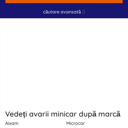
căutare avansată
Vedeți avarii minicar după marcă
Aixam
Microcar