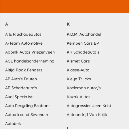
A
K
A & R Schadeautos
K.D.M. Autohandel
A-Team Automotive
Kempen Cars BV
Abbink Autos Vriezenveen
KH Schadeauto´s
AGL handelsonderneming
Kismet Cars
Altijd Raak Penders
Klasse-Auto
AP Auto's Druten
Kleyn Trucks
AR Schadeauto's
Koeleman auto\'s
Audi Specialist
Kozak Autos
Auto Recycling Brabant
Autogrossier Jeen Krist
Autoallround Sevenum
Autobedrijf Van Kuijk
Autobek
L