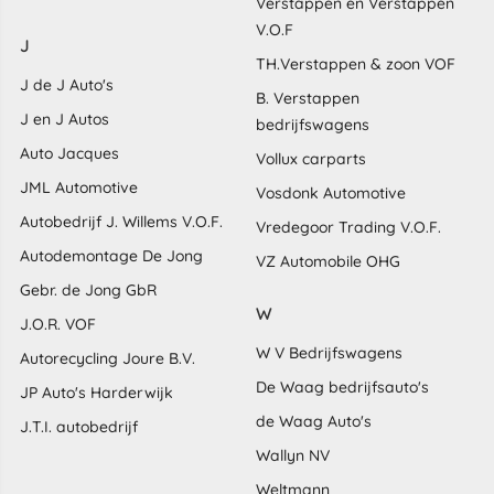
Verstappen en Verstappen
V.O.F
J
TH.Verstappen & zoon VOF
J de J Auto's
B. Verstappen
J en J Autos
bedrijfswagens
Auto Jacques
Vollux carparts
JML Automotive
Vosdonk Automotive
Autobedrijf J. Willems V.O.F.
Vredegoor Trading V.O.F.
Autodemontage De Jong
VZ Automobile OHG
Gebr. de Jong GbR
W
J.O.R. VOF
W V Bedrijfswagens
Autorecycling Joure B.V.
De Waag bedrijfsauto's
JP Auto's Harderwijk
de Waag Auto's
J.T.I. autobedrijf
Wallyn NV
Weltmann