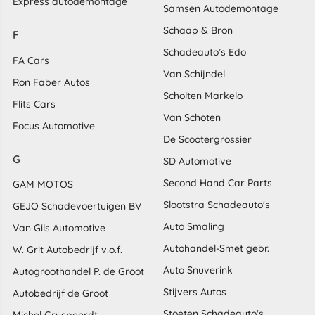
Express autodemontage
Samsen Autodemontage
Schaap & Bron
F
Schadeauto’s Edo
FA Cars
Van Schijndel
Ron Faber Autos
Scholten Markelo
Flits Cars
Van Schoten
Focus Automotive
De Scootergrossier
G
SD Automotive
Second Hand Car Parts
GAM MOTOS
Slootstra Schadeauto's
GEJO Schadevoertuigen BV
Auto Smaling
Van Gils Automotive
Autohandel-Smet gebr.
W. Grit Autobedrijf v.o.f.
Auto Snuverink
Autogroothandel P. de Groot
Stijvers Autos
Autobedrijf de Groot
Stoeten Schadeauto's