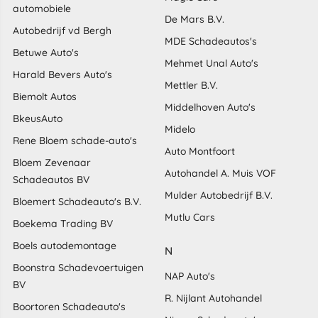
automobiele
De Mars B.V.
Autobedrijf vd Bergh
MDE Schadeautos's
Betuwe Auto's
Mehmet Unal Auto's
Harald Bevers Auto's
Mettler B.V.
Biemolt Autos
Middelhoven Auto's
BkeusAuto
Midelo
Rene Bloem schade-auto's
Auto Montfoort
Bloem Zevenaar
Autohandel A. Muis VOF
Schadeautos BV
Mulder Autobedrijf B.V.
Bloemert Schadeauto's B.V.
Mutlu Cars
Boekema Trading BV
Boels autodemontage
N
Boonstra Schadevoertuigen
NAP Auto's
BV
R. Nijlant Autohandel
Boortoren Schadeauto's