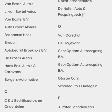
Niscar Schadeauto's
Van Boxtel Auto's
De Nollen Auto &
L. van Boxtel Autos
Recyclingbedrijf
Van Boxtel B.V.
O
Auto Export Almere
Brabantse Hoek
Van Oorschot
Bredon
De Ooyevaar
Autobedrijf Broekhuis B.V.
Gebr.Opdam Autorecycling
B.V.
De Broers Auto's
Gebr.Opdam Autorecycling
Hans Bruil Auto's &
B.V.
Caravans
Otosan Cars
Burgers-Automotive
Schadeauto's Oudegein
C
P
C & J Bedrijfsauto's en
Onderdelen
J. Pater Schadeauto's