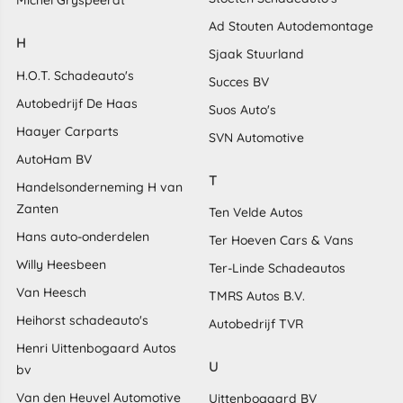
Michel Gryspeerdt
Ad Stouten Autodemontage
H
Sjaak Stuurland
H.O.T. Schadeauto's
Succes BV
Autobedrijf De Haas
Suos Auto's
Haayer Carparts
SVN Automotive
AutoHam BV
T
Handelsonderneming H van
Zanten
Ten Velde Autos
Hans auto-onderdelen
Ter Hoeven Cars & Vans
Willy Heesbeen
Ter-Linde Schadeautos
Van Heesch
TMRS Autos B.V.
Heihorst schadeauto's
Autobedrijf TVR
Henri Uittenbogaard Autos
U
bv
Van den Heuvel Automotive
Uittenbogaard BV