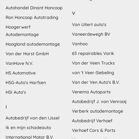
Autohandel Dinant Honcoop
V
Ron Honcoop Autotrading
Van Uitert auto's
Hoogerwerf
Vaneerdewegh BV
Autodemontage
Vanhoo
Hoogland autodemontage
65 repairables Varik
Van der Horst GmbH
Van der Veen Trucks
VanHove N.V.
van 't Veer-Siebeling
HS Automotive
Van der Ven Auto's B.V.
HSG-Auto's Harfsen
Venema Autoparts
HSI Auto's
Autobedrijf J. van Venrooij
I
Verberk autodemontage
Autobedrijf van den IJssel
Autobedrijf Verhoef
Ik en mijn schadeauto
Verhoef Cars & Parts
International Motor B.V.