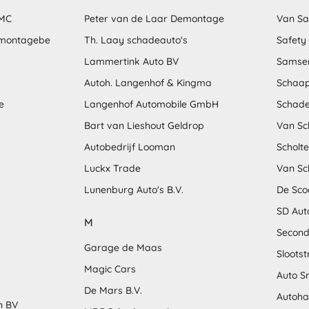
MMC
Peter van de Laar Demontage
Van S
emontagebe
Th. Laay schadeauto's
Safety
Lammertink Auto BV
Samse
Autoh. Langenhof & Kingma
Schaap
e
Langenhof Automobile GmbH
Schade
Bart van Lieshout Geldrop
Van Sc
Autobedrijf Looman
Scholt
Luckx Trade
Van Sc
Lunenburg Auto's B.V.
De Sco
SD Aut
M
Second
Garage de Maas
Sloots
Magic Cars
Auto S
De Mars B.V.
Autoha
n BV