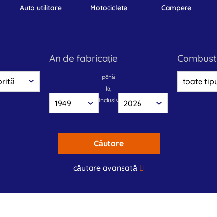
auto utilitare
motociclete
campere
an de fabricație
combusti
până
la,
inclusiv
Căutare
căutare avansată