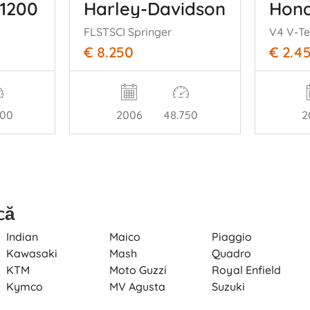
1200
Harley-Davidson
Hond
FLSTSCI Springer
V4 V-Te
€ 8.250
€ 2.4
500
2006
48.750
2
că
Indian
Maico
Piaggio
Kawasaki
Mash
Quadro
KTM
Moto Guzzi
Royal Enfield
Kymco
MV Agusta
Suzuki