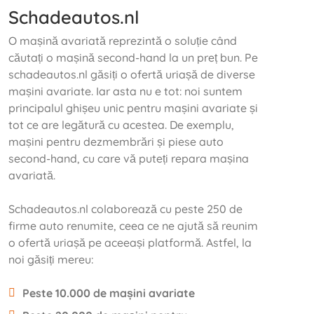
Schadeautos.nl
O mașină avariată reprezintă o soluție când
căutați o mașină second-hand la un preț bun. Pe
schadeautos.nl găsiți o ofertă uriașă de diverse
mașini avariate. Iar asta nu e tot: noi suntem
principalul ghișeu unic pentru mașini avariate și
tot ce are legătură cu acestea. De exemplu,
mașini pentru dezmembrări și piese auto
second-hand, cu care vă puteți repara mașina
avariată.
Schadeautos.nl colaborează cu peste 250 de
firme auto renumite, ceea ce ne ajută să reunim
o ofertă uriașă pe aceeași platformă. Astfel, la
noi găsiți mereu:
Peste 10.000 de mașini avariate