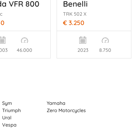
a VFR 800
Benelli
c
TRK 502 X
50
€ 3.250
003
46.000
2023
8.750
Sym
Yamaha
Triumph
Zero Motorcycles
Ural
Vespa