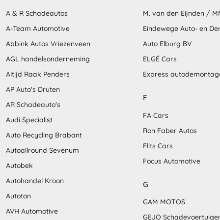
A & R Schadeautos
M. van den Eijnden / 
A-Team Automotive
Eindewege Auto- en D
Abbink Autos Vriezenveen
Auto Elburg BV
AGL handelsonderneming
ELGÉ Cars
Altijd Raak Penders
Express autodemontag
AP Auto's Druten
F
AR Schadeauto's
FA Cars
Audi Specialist
Ron Faber Autos
Auto Recycling Brabant
Flits Cars
Autoallround Sevenum
Focus Automotive
Autobek
Autohandel Kroon
G
Autoton
GAM MOTOS
AVH Automotive
GEJO Schadevoertuige