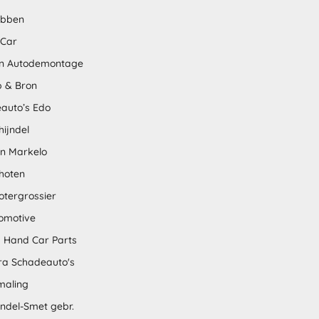
abben
 Car
n Autodemontage
 & Bron
auto’s Edo
hijndel
en Markelo
hoten
otergrossier
omotive
 Hand Car Parts
tra Schadeauto's
maling
ndel-Smet gebr.