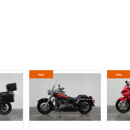
nou
nou