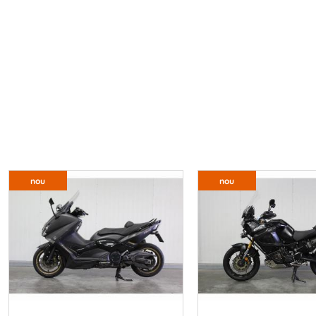
nou
nou