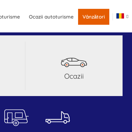
oturisme
Ocazii autoturisme
Vânzători
Ocazii