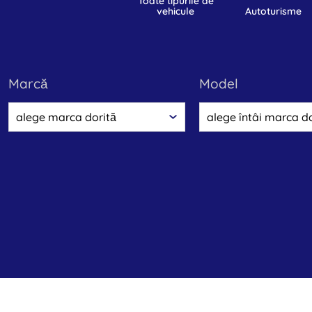
toate tipurile de
vehicule
autoturisme
marcă
model