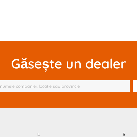
Găsește un dealer
L
S