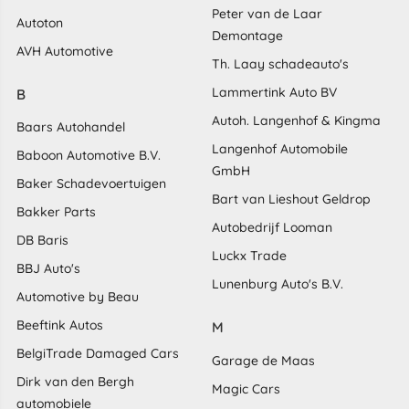
Peter van de Laar
Autoton
Demontage
AVH Automotive
Th. Laay schadeauto's
Lammertink Auto BV
B
Autoh. Langenhof & Kingma
Baars Autohandel
Langenhof Automobile
Baboon Automotive B.V.
GmbH
Baker Schadevoertuigen
Bart van Lieshout Geldrop
Bakker Parts
Autobedrijf Looman
DB Baris
Luckx Trade
BBJ Auto's
Lunenburg Auto's B.V.
Automotive by Beau
Beeftink Autos
M
BelgiTrade Damaged Cars
Garage de Maas
Dirk van den Bergh
Magic Cars
automobiele