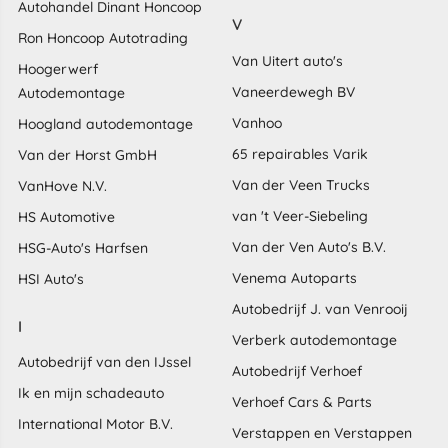
Autohandel Dinant Honcoop
V
Ron Honcoop Autotrading
Van Uitert auto's
Hoogerwerf
Vaneerdewegh BV
Autodemontage
Vanhoo
Hoogland autodemontage
65 repairables Varik
Van der Horst GmbH
Van der Veen Trucks
VanHove N.V.
van 't Veer-Siebeling
HS Automotive
Van der Ven Auto's B.V.
HSG-Auto's Harfsen
Venema Autoparts
HSI Auto's
Autobedrijf J. van Venrooij
I
Verberk autodemontage
Autobedrijf van den IJssel
Autobedrijf Verhoef
Ik en mijn schadeauto
Verhoef Cars & Parts
International Motor B.V.
Verstappen en Verstappen