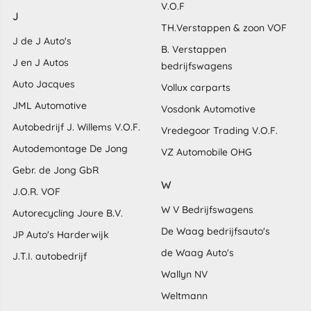
V.O.F
J
TH.Verstappen & zoon VOF
J de J Auto's
B. Verstappen
J en J Autos
bedrijfswagens
Auto Jacques
Vollux carparts
JML Automotive
Vosdonk Automotive
Autobedrijf J. Willems V.O.F.
Vredegoor Trading V.O.F.
Autodemontage De Jong
VZ Automobile OHG
Gebr. de Jong GbR
W
J.O.R. VOF
W V Bedrijfswagens
Autorecycling Joure B.V.
De Waag bedrijfsauto's
JP Auto's Harderwijk
de Waag Auto's
J.T.I. autobedrijf
Wallyn NV
Weltmann