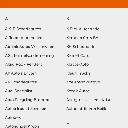
A
K
A & R Schadeautos
K.D.M. Autohandel
A-Team Automotive
Kempen Cars BV
Abbink Autos Vriezenveen
KH Schadeauto´s
AGL handelsonderneming
Kismet Cars
Altijd Raak Penders
Klasse-Auto
AP Auto's Druten
Kleyn Trucks
AR Schadeauto's
Koeleman auto\'s
Audi Specialist
Kozak Autos
Auto Recycling Brabant
Autogrossier Jeen Krist
Autoallround Sevenum
Autobedrijf Van Kuijk
Autobek
L
Autohandel Kroon