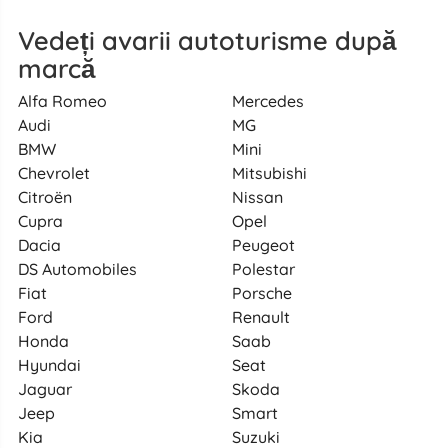
Vedeți avarii autoturisme după
marcă
Alfa Romeo
Mercedes
Audi
MG
BMW
Mini
Chevrolet
Mitsubishi
Citroën
Nissan
Cupra
Opel
Dacia
Peugeot
DS Automobiles
Polestar
Fiat
Porsche
Ford
Renault
Honda
Saab
Hyundai
Seat
Jaguar
Skoda
Jeep
Smart
Kia
Suzuki