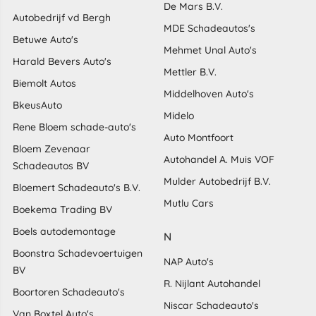
De Mars B.V.
Autobedrijf vd Bergh
MDE Schadeautos's
Betuwe Auto's
Mehmet Unal Auto's
Harald Bevers Auto's
Mettler B.V.
Biemolt Autos
Middelhoven Auto's
BkeusAuto
Midelo
Rene Bloem schade-auto's
Auto Montfoort
Bloem Zevenaar
Autohandel A. Muis VOF
Schadeautos BV
Mulder Autobedrijf B.V.
Bloemert Schadeauto's B.V.
Mutlu Cars
Boekema Trading BV
Boels autodemontage
N
Boonstra Schadevoertuigen
NAP Auto's
BV
R. Nijlant Autohandel
Boortoren Schadeauto's
Niscar Schadeauto's
Van Boxtel Auto's