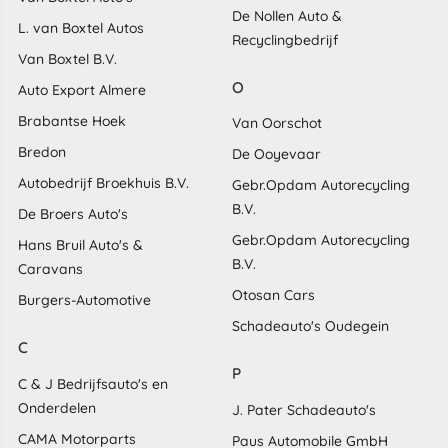
De Nollen Auto &
L. van Boxtel Autos
Recyclingbedrijf
Van Boxtel B.V.
O
Auto Export Almere
Brabantse Hoek
Van Oorschot
Bredon
De Ooyevaar
Autobedrijf Broekhuis B.V.
Gebr.Opdam Autorecycling
B.V.
De Broers Auto's
Gebr.Opdam Autorecycling
Hans Bruil Auto's &
B.V.
Caravans
Otosan Cars
Burgers-Automotive
Schadeauto's Oudegein
C
P
C & J Bedrijfsauto's en
Onderdelen
J. Pater Schadeauto's
CAMA Motorparts
Paus Automobile GmbH