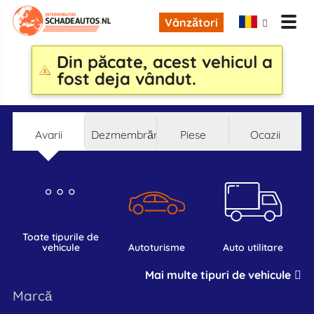
Vânzători
Din păcate, acest vehicul a
fost deja vândut.
Avarii
Dezmembrări
Piese
Ocazii
toate tipurile de
vehicule
autoturisme
auto utilitare
Mai multe tipuri de vehicule
marcă