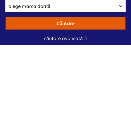
Căutare
căutare avansată