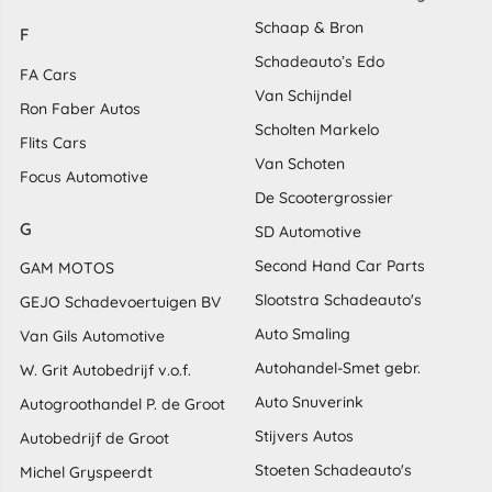
Schaap & Bron
F
Schadeauto’s Edo
FA Cars
Van Schijndel
Ron Faber Autos
Scholten Markelo
Flits Cars
Van Schoten
Focus Automotive
De Scootergrossier
G
SD Automotive
Second Hand Car Parts
GAM MOTOS
Slootstra Schadeauto's
GEJO Schadevoertuigen BV
Auto Smaling
Van Gils Automotive
Autohandel-Smet gebr.
W. Grit Autobedrijf v.o.f.
Auto Snuverink
Autogroothandel P. de Groot
Stijvers Autos
Autobedrijf de Groot
Stoeten Schadeauto's
Michel Gryspeerdt