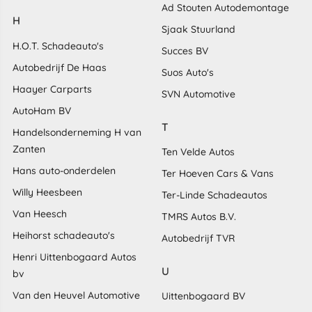
Ad Stouten Autodemontage
H
Sjaak Stuurland
H.O.T. Schadeauto's
Succes BV
Autobedrijf De Haas
Suos Auto's
Haayer Carparts
SVN Automotive
AutoHam BV
T
Handelsonderneming H van
Zanten
Ten Velde Autos
Hans auto-onderdelen
Ter Hoeven Cars & Vans
Willy Heesbeen
Ter-Linde Schadeautos
Van Heesch
TMRS Autos B.V.
Heihorst schadeauto's
Autobedrijf TVR
Henri Uittenbogaard Autos
U
bv
Van den Heuvel Automotive
Uittenbogaard BV