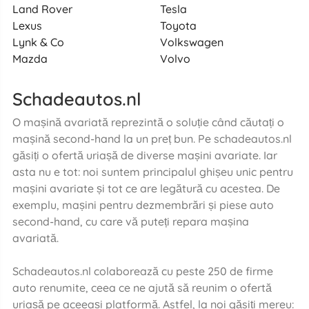
Land Rover
Tesla
Lexus
Toyota
Lynk & Co
Volkswagen
Mazda
Volvo
Schadeautos.nl
O mașină avariată reprezintă o soluție când căutați o
mașină second-hand la un preț bun. Pe schadeautos.nl
găsiți o ofertă uriașă de diverse mașini avariate. Iar
asta nu e tot: noi suntem principalul ghișeu unic pentru
mașini avariate și tot ce are legătură cu acestea. De
exemplu, mașini pentru dezmembrări și piese auto
second-hand, cu care vă puteți repara mașina
avariată.
Schadeautos.nl colaborează cu peste 250 de firme
auto renumite, ceea ce ne ajută să reunim o ofertă
uriașă pe aceeași platformă. Astfel, la noi găsiți mereu: