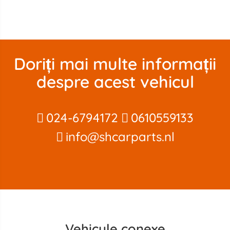
Doriți mai multe informații
despre acest vehicul
024-6794172
0610559133
info@shcarparts.nl
Vehicule conexe