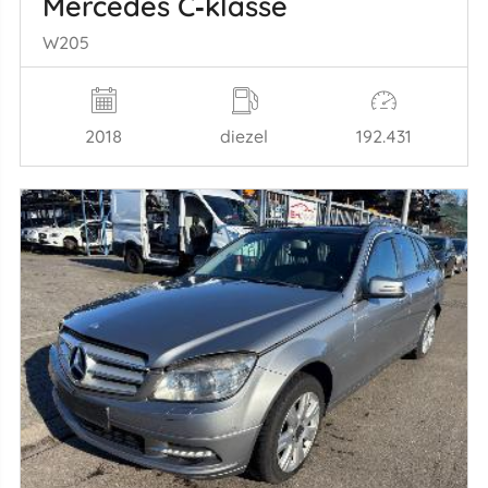
Mercedes C‑klasse
W205
2018
diezel
192.431