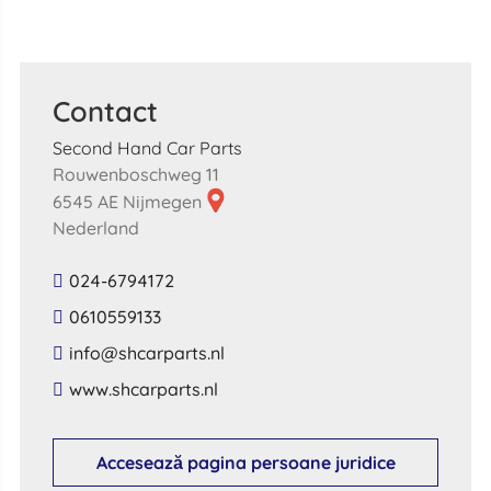
Contact
Second Hand Car Parts
Rouwenboschweg 11
6545 AE Nijmegen
Nederland
024-6794172
0610559133
​info​@​shcarparts​.​nl​
​www​.​shcarparts​.​nl​
Accesează pagina persoane juridice