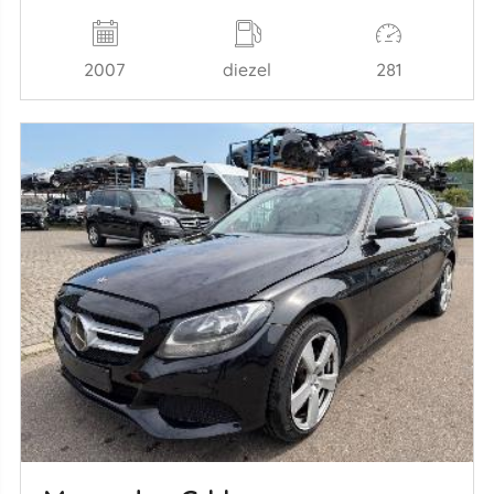
2007
diezel
281