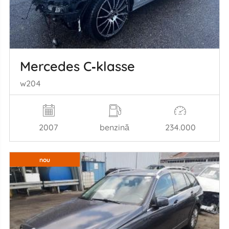
Mercedes C‑klasse
w204
2007
benzină
234.000
nou