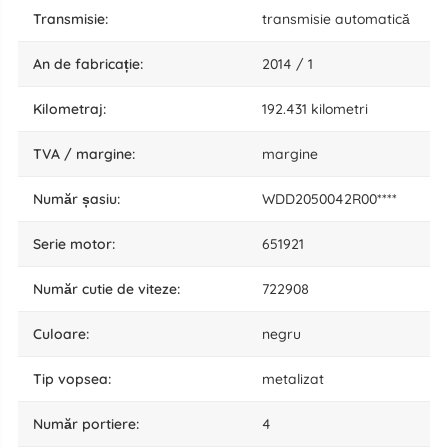
transmisie:
transmisie automatică
an de fabricație:
2014 / 1
kilometraj:
192.431 kilometri
TVA / margine:
margine
număr șasiu:
WDD2050042R00****
serie motor:
651921
număr cutie de viteze:
722908
culoare:
negru
tip vopsea:
metalizat
număr portiere:
4