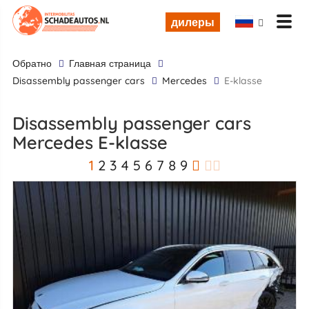
дилеры
обратно
Главная страница
disassembly passenger cars
Mercedes
E-klasse
disassembly passenger cars
Mercedes E-klasse
1
2
3
4
5
6
7
8
9