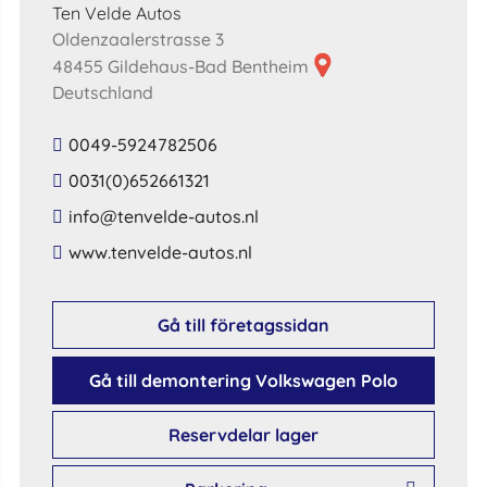
Ten Velde Autos
Oldenzaalerstrasse 3
48455 Gildehaus-Bad Bentheim
Deutschland
0049-5924782506
0031(0)652661321
​info​@​tenvelde​-​autos​.​nl​
​www​.​tenvelde​-​autos​.​nl​
Gå till företagssidan
Gå till demontering Volkswagen Polo
Reservdelar lager