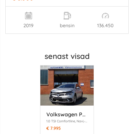
2019
bensin
136.450
senast visad
Volkswagen Polo
1.0 TSI Comfortline, Navi,-MMS, Airco, Cruise, Lane assist
€ 7.995