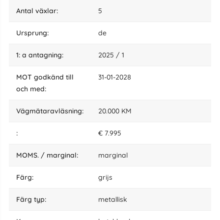
Antal växlar:
5
ursprung:
de
1: a antagning:
2025 / 1
MOT godkänd till
31-01-2028
och med:
vägmätaravläsning:
20.000 KM
:
€ 7.995
MOMS. / marginal:
marginal
Färg:
grijs
färg typ:
metallisk