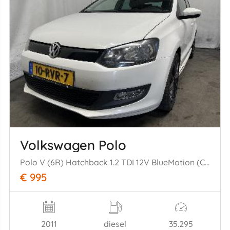
Volkswagen Polo
Polo V (6R) Hatchback 1.2 TDI 12V BlueMotion (CFWA(Euro 5)) [55kW] (1= 0-2009/05-2014)
€ 995
2011
diesel
35.295