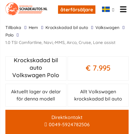
återförsäljare
tillbaka
Hem
krockskadad bil auto
Volkswagen
Polo
1.0 TSI Comfortline, Navi,-MMS, Airco, Cruise, Lane assist
Krockskadad bil
€ 7.995
auto
Volkswagen Polo
Aktuellt lager av delar
Allt Volkswagen
för denna modell
krockskadad bil auto
Direktkontakt
0049-5924782506