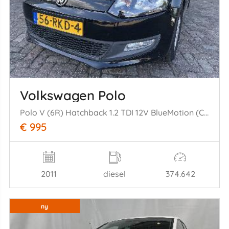
Volkswagen Polo
Polo V (6R) Hatchback 1.2 TDI 12V BlueMotion (CFWA(Euro 5)) [55kW] (1= 0-2009/05-2014)
€ 995
2011
diesel
374.642
ny