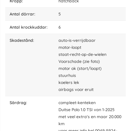
kropp:
hatchback
antal dörrar:
5
antal krockkuddar:
6
skadestånd:
auto-is-verrijdbaar
motor-loopt
staat-recht-op-de-wielen
Voorschade (zie foto)
motor ok (start/loopt)
stuurhuis
koelers lek
airbags voor eruit
särdrag:
compleet-kenteken
Duitse Polo 1.0 TSI van 1-2025
met veel extra's en maar 20.000
km
voor meer info bel 0049-5924-