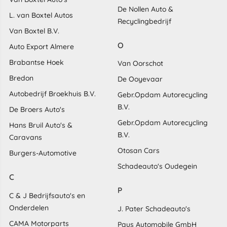
De Nollen Auto &
L. van Boxtel Autos
Recyclingbedrijf
Van Boxtel B.V.
O
Auto Export Almere
Brabantse Hoek
Van Oorschot
Bredon
De Ooyevaar
Autobedrijf Broekhuis B.V.
Gebr.Opdam Autorecycling
B.V.
De Broers Auto's
Gebr.Opdam Autorecycling
Hans Bruil Auto's &
B.V.
Caravans
Otosan Cars
Burgers-Automotive
Schadeauto's Oudegein
C
P
C & J Bedrijfsauto's en
Onderdelen
J. Pater Schadeauto's
CAMA Motorparts
Paus Automobile GmbH