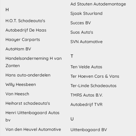
Ad Stouten Autodemontage
H
Sjaak Stuurland
H.O.T. Schadeauto's
Succes BV
Autobedrijf De Haas
Suos Auto's
Haayer Carparts
SVN Automotive
AutoHam BV
T
Handelsonderneming H van
Zanten
Ten Velde Autos
Hans auto-onderdelen
Ter Hoeven Cars & Vans
Willy Heesbeen
Ter-Linde Schadeautos
Van Heesch
TMRS Autos B.V.
Heihorst schadeauto's
Autobedrijf TVR
Henri Uittenbogaard Autos
U
bv
Van den Heuvel Automotive
Uittenbogaard BV