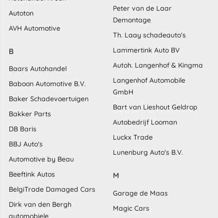
Peter van de Laar
Autoton
Demontage
AVH Automotive
Th. Laay schadeauto's
Lammertink Auto BV
B
Autoh. Langenhof & Kingma
Baars Autohandel
Langenhof Automobile
Baboon Automotive B.V.
GmbH
Baker Schadevoertuigen
Bart van Lieshout Geldrop
Bakker Parts
Autobedrijf Looman
DB Baris
Luckx Trade
BBJ Auto's
Lunenburg Auto's B.V.
Automotive by Beau
Beeftink Autos
M
BelgiTrade Damaged Cars
Garage de Maas
Dirk van den Bergh
Magic Cars
automobiele