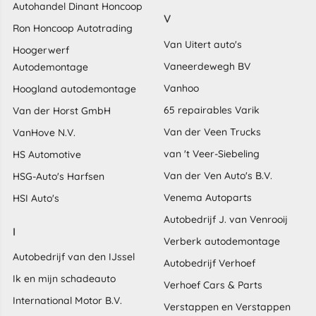
Autohandel Dinant Honcoop
V
Ron Honcoop Autotrading
Van Uitert auto's
Hoogerwerf
Vaneerdewegh BV
Autodemontage
Vanhoo
Hoogland autodemontage
65 repairables Varik
Van der Horst GmbH
Van der Veen Trucks
VanHove N.V.
van 't Veer-Siebeling
HS Automotive
Van der Ven Auto's B.V.
HSG-Auto's Harfsen
Venema Autoparts
HSI Auto's
Autobedrijf J. van Venrooij
I
Verberk autodemontage
Autobedrijf van den IJssel
Autobedrijf Verhoef
Ik en mijn schadeauto
Verhoef Cars & Parts
International Motor B.V.
Verstappen en Verstappen