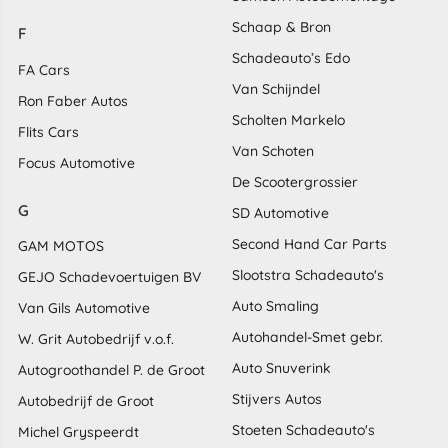
Schaap & Bron
F
Schadeauto’s Edo
FA Cars
Van Schijndel
Ron Faber Autos
Scholten Markelo
Flits Cars
Van Schoten
Focus Automotive
De Scootergrossier
G
SD Automotive
Second Hand Car Parts
GAM MOTOS
Slootstra Schadeauto's
GEJO Schadevoertuigen BV
Auto Smaling
Van Gils Automotive
Autohandel-Smet gebr.
W. Grit Autobedrijf v.o.f.
Auto Snuverink
Autogroothandel P. de Groot
Stijvers Autos
Autobedrijf de Groot
Stoeten Schadeauto's
Michel Gryspeerdt