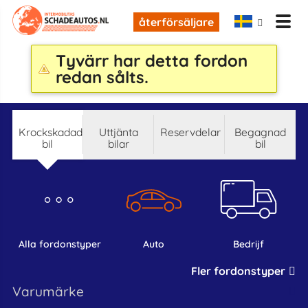
återförsäljare
Tyvärr har detta fordon
redan sålts.
krockskadad
Uttjänta
reservdelar
begagnad
bil
bilar
bil
alla fordonstyper
auto
bedrijf
Fler fordonstyper
varumärke