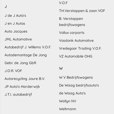
V.O.F
J
TH.Verstappen & zoon VOF
J de J Auto's
B. Verstappen
J en J Autos
bedrijfswagens
Auto Jacques
Vollux carparts
JML Automotive
Vosdonk Automotive
Autobedrijf J. Willems V.O.F.
Vredegoor Trading V.O.F.
Autodemontage De Jong
VZ Automobile OHG
Gebr. de Jong GbR
W
J.O.R. VOF
W V Bedrijfswagens
Autorecycling Joure B.V.
De Waag bedrijfsauto's
JP Auto's Harderwijk
de Waag Auto's
J.T.I. autobedrijf
Wallyn NV
Weltmann