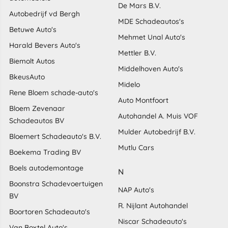
De Mars B.V.
Autobedrijf vd Bergh
MDE Schadeautos's
Betuwe Auto's
Mehmet Unal Auto's
Harald Bevers Auto's
Mettler B.V.
Biemolt Autos
Middelhoven Auto's
BkeusAuto
Midelo
Rene Bloem schade-auto's
Auto Montfoort
Bloem Zevenaar
Autohandel A. Muis VOF
Schadeautos BV
Mulder Autobedrijf B.V.
Bloemert Schadeauto's B.V.
Mutlu Cars
Boekema Trading BV
Boels autodemontage
N
Boonstra Schadevoertuigen
NAP Auto's
BV
R. Nijlant Autohandel
Boortoren Schadeauto's
Niscar Schadeauto's
Van Boxtel Auto's