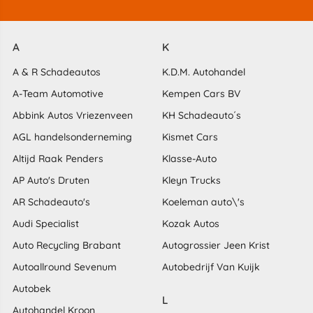
A
K
A & R Schadeautos
K.D.M. Autohandel
A-Team Automotive
Kempen Cars BV
Abbink Autos Vriezenveen
KH Schadeauto´s
AGL handelsonderneming
Kismet Cars
Altijd Raak Penders
Klasse-Auto
AP Auto's Druten
Kleyn Trucks
AR Schadeauto's
Koeleman auto\'s
Audi Specialist
Kozak Autos
Auto Recycling Brabant
Autogrossier Jeen Krist
Autoallround Sevenum
Autobedrijf Van Kuijk
Autobek
L
Autohandel Kroon