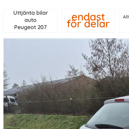
Uttjänta bilar
endast
Al
auto
för delar
Peugeot 207