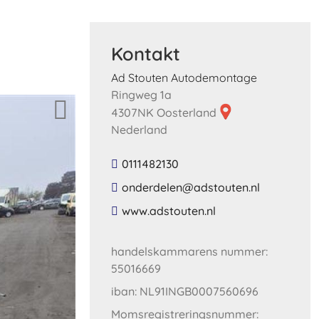
Kontakt
Ad Stouten Autodemontage
Ringweg 1a
4307NK Oosterland
Nederland
0111482130
​onderdelen​@​adstouten​.​nl​
​www​.​adstouten​.​nl​
handelskammarens nummer:
55016669
iban: NL91INGB0007560696
Momsregistreringsnummer: