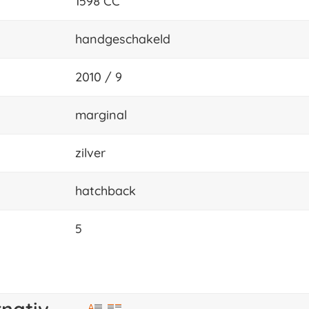
1598 CC
handgeschakeld
2010 / 9
marginal
zilver
hatchback
5
rnativ