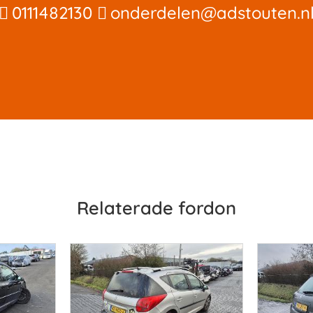
0111482130
onderdelen@adstouten.n
Relaterade fordon