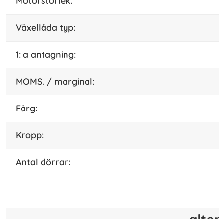
motorstorlek:
växellåda typ:
1: a antagning:
MOMS. / marginal:
Färg:
kropp:
antal dörrar:
alte