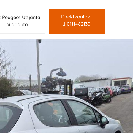
Direktkontakt
lt Peugeot Uttjänta
0111482130
bilar auto