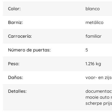
color:
blanco
barniz:
metálico
carrocería:
familiar
número de puertas:
5
peso:
1.216 kg
daños:
voor- en zij
detalles:
documentació
mooie auto 
scherpe prij