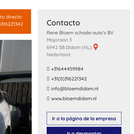
to directo
Contacto
)316221342
Rene Bloem schade-auto's BV
Majoraan 3
6942 SB Didam (NL)
Nederland
+31644459984
+31(0)316221342
​info​@​bloemdidam​.​nl​
​www​.​bloemdidam​.​nl​
Ir a la página de la empresa
Ir a desmontar