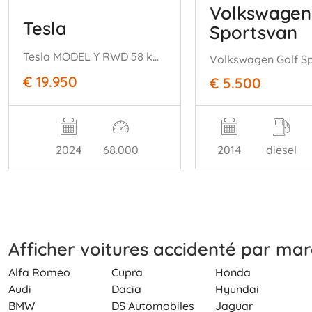
Volkswagen
Tesla
Sportsvan
Tesla MODEL Y RWD 58 kWh range 455km nwprijs € 45000
€ 19.950
€ 5.500
2024
68.000
2014
diesel
Afficher voitures accidenté par ma
Alfa Romeo
Cupra
Honda
Audi
Dacia
Hyundai
BMW
DS Automobiles
Jaguar