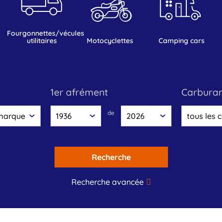
fourgonnettes/vécules
utilitaires
motocyclettes
camping cars
1er afrément
carbura
de
Recherche
Recherche avancée