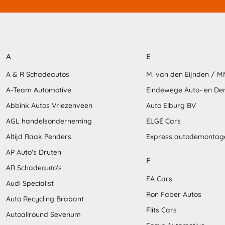
A
E
A & R Schadeautos
M. van den Eijnden / 
A-Team Automotive
Eindewege Auto- en D
Abbink Autos Vriezenveen
Auto Elburg BV
AGL handelsonderneming
ELGÉ Cars
Altijd Raak Penders
Express autodemontag
AP Auto's Druten
F
AR Schadeauto's
FA Cars
Audi Specialist
Ron Faber Autos
Auto Recycling Brabant
Flits Cars
Autoallround Sevenum