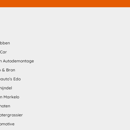
abben
 Car
n Autodemontage
 & Bron
auto’s Edo
hijndel
en Markelo
hoten
otergrossier
omotive