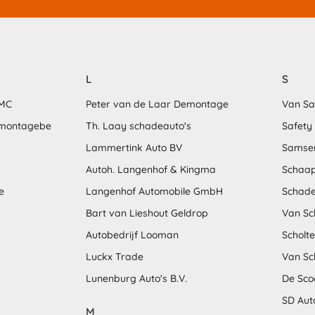
L
S
MMC
Peter van de Laar Demontage
Van S
emontagebe
Th. Laay schadeauto's
Safety
Lammertink Auto BV
Samse
Autoh. Langenhof & Kingma
Schaap
e
Langenhof Automobile GmbH
Schade
Bart van Lieshout Geldrop
Van Sc
Autobedrijf Looman
Scholt
Luckx Trade
Van Sc
Lunenburg Auto's B.V.
De Sco
SD Aut
M