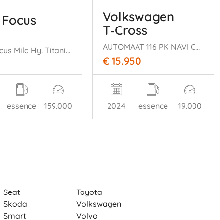
Volkswagen
 Focus
T‑Cross
AUTOMAAT 116 PK NAVI CLIMA CAMERA B.J 12-2024 FACELIFT
Ford Focus Mild Hy. Titanium X Navi Klima Kamera Pdc
€ 15.950
essence
159.000
2024
essence
19.000
Seat
Toyota
Skoda
Volkswagen
Smart
Volvo