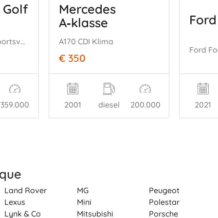
 Golf
Mercedes
Ford
A‑klasse
Volkswagen Golf Sportsvan 1,6 TDI Aut DSG Navi Pdc Klimatronik
A170 CDI Klima
€ 350
359.000
2001
diesel
200.000
2021
rque
Land Rover
MG
Peugeot
Lexus
Mini
Polestar
Lynk & Co
Mitsubishi
Porsche