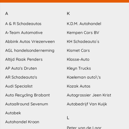
A
K
A & R Schadeautos
K.D.M. Autohandel
A-Team Automotive
Kempen Cars BV
Abbink Autos Vriezenveen
KH Schadeauto´s
AGL handelsonderneming
Kismet Cars
Altijd Raak Penders
Klasse-Auto
AP Auto's Druten
Kleyn Trucks
AR Schadeauto's
Koeleman auto\'s
Audi Specialist
Kozak Autos
Auto Recycling Brabant
Autogrossier Jeen Krist
Autoallround Sevenum
Autobedrijf Van Kuijk
Autobek
L
Autohandel Kroon
Peter van de Laar