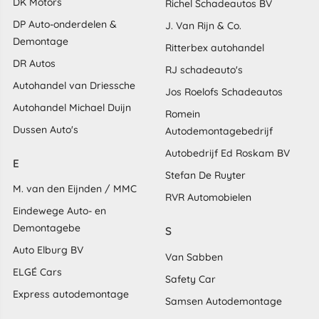
DK Motors
Richel Schadeautos BV
DP Auto-onderdelen &
J. Van Rijn & Co.
Demontage
Ritterbex autohandel
DR Autos
RJ schadeauto's
Autohandel van Driessche
Jos Roelofs Schadeautos
Autohandel Michael Duijn
Romein
Dussen Auto's
Autodemontagebedrijf
Autobedrijf Ed Roskam BV
E
Stefan De Ruyter
M. van den Eijnden / MMC
RVR Automobielen
Eindewege Auto- en
Demontagebe
S
Auto Elburg BV
Van Sabben
ELGÉ Cars
Safety Car
Express autodemontage
Samsen Autodemontage