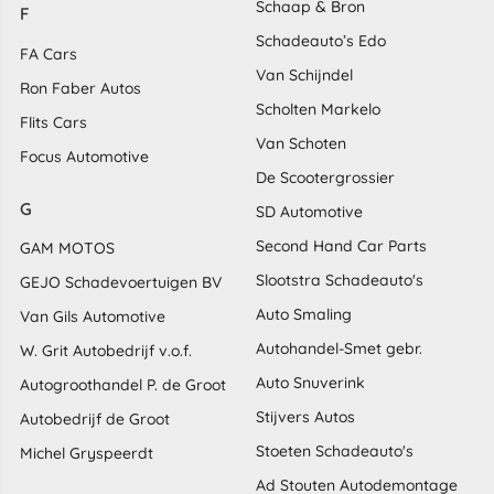
Schaap & Bron
F
Schadeauto’s Edo
FA Cars
Van Schijndel
Ron Faber Autos
Scholten Markelo
Flits Cars
Van Schoten
Focus Automotive
De Scootergrossier
G
SD Automotive
Second Hand Car Parts
GAM MOTOS
Slootstra Schadeauto's
GEJO Schadevoertuigen BV
Auto Smaling
Van Gils Automotive
Autohandel-Smet gebr.
W. Grit Autobedrijf v.o.f.
Auto Snuverink
Autogroothandel P. de Groot
Stijvers Autos
Autobedrijf de Groot
Stoeten Schadeauto's
Michel Gryspeerdt
Ad Stouten Autodemontage