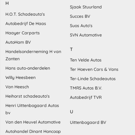
H
Sjaak Stuurland
H.O.T. Schadeauto's
Succes BV
Autobedrijf De Haas
Suos Auto's
Haayer Carparts
SVN Automotive
AutoHam BV
T
Handelsonderneming H van
Zanten
Ten Velde Autos
Hans auto-onderdelen
Ter Hoeven Cars & Vans
Willy Heesbeen
Ter-Linde Schadeautos
Van Heesch
TMRS Autos B.V.
Heihorst schadeauto's
Autobedrijf TVR
Henri Uittenbogaard Autos
U
bv
Van den Heuvel Automotive
Uittenbogaard BV
Autohandel Dinant Honcoop