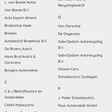
L. van Boxtel Autos
Recyclingbedrijf
Van Boxtel B.V.
O
Auto Export Almere
Brabantse Hoek
Van Oorschot
Bredon
De Ooyevaar
Autobedrijf Broekhuis B.V.
Gebr.Opdam Autorecycling
B.V.
De Broers Auto's
Gebr.Opdam Autorecycling
Hans Bruil Auto's &
B.V.
Caravans
Otosan Cars
Burgers-Automotive
Schadeauto's Oudegein
C
P
C & J Bedrijfsauto's en
Onderdelen
J. Pater Schadeauto's
CAMA Motorparts
Paus Automobile GmbH