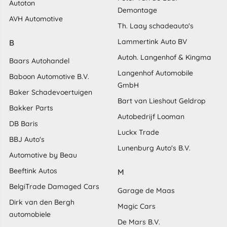
Autoton
Demontage
AVH Automotive
Th. Laay schadeauto's
Lammertink Auto BV
B
Autoh. Langenhof & Kingma
Baars Autohandel
Langenhof Automobile
Baboon Automotive B.V.
GmbH
Baker Schadevoertuigen
Bart van Lieshout Geldrop
Bakker Parts
Autobedrijf Looman
DB Baris
Luckx Trade
BBJ Auto's
Lunenburg Auto's B.V.
Automotive by Beau
Beeftink Autos
M
BelgiTrade Damaged Cars
Garage de Maas
Dirk van den Bergh
Magic Cars
automobiele
De Mars B.V.