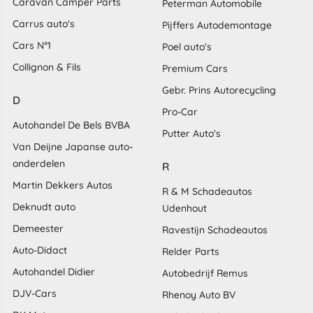
Caravan Camper Parts
Peterman Automobile
Carrus auto's
Pijffers Autodemontage
Cars N°1
Poel auto's
Collignon & Fils
Premium Cars
Gebr. Prins Autorecycling
D
Pro-Car
Autohandel De Bels BVBA
Putter Auto's
Van Deijne Japanse auto-
onderdelen
R
Martin Dekkers Autos
R & M Schadeautos
Deknudt auto
Udenhout
Demeester
Ravestijn Schadeautos
Auto-Didact
Relder Parts
Autohandel Didier
Autobedrijf Remus
DJV-Cars
Rhenoy Auto BV