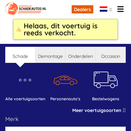
Dealers
Helaas, dit voertuig is
reeds verkocht.
schade
demontage
onderdelen
occasion
alle voertuigsoorten
personenauto's
bestelwagens
Meer voertuigsoorten
merk