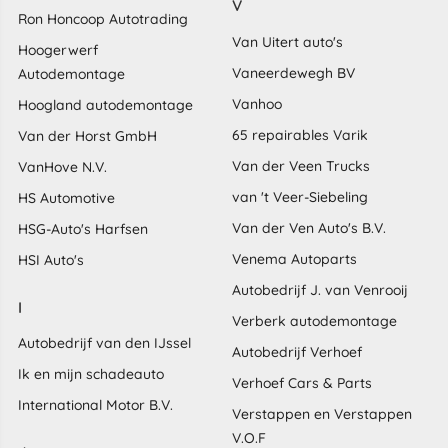
V
Ron Honcoop Autotrading
Van Uitert auto's
Hoogerwerf
Vaneerdewegh BV
Autodemontage
Vanhoo
Hoogland autodemontage
65 repairables Varik
Van der Horst GmbH
Van der Veen Trucks
VanHove N.V.
van 't Veer-Siebeling
HS Automotive
Van der Ven Auto's B.V.
HSG-Auto's Harfsen
Venema Autoparts
HSI Auto's
Autobedrijf J. van Venrooij
I
Verberk autodemontage
Autobedrijf van den IJssel
Autobedrijf Verhoef
Ik en mijn schadeauto
Verhoef Cars & Parts
International Motor B.V.
Verstappen en Verstappen
V.O.F