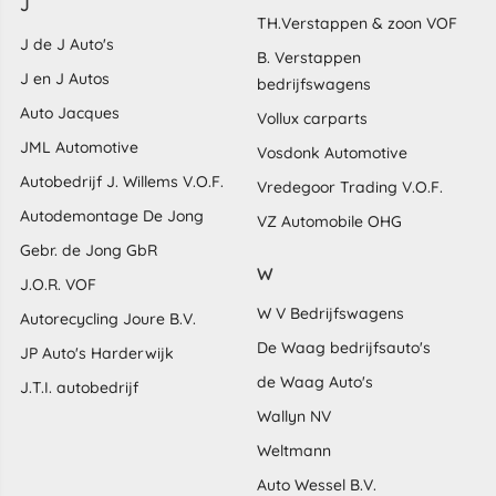
J
TH.Verstappen & zoon VOF
J de J Auto's
B. Verstappen
J en J Autos
bedrijfswagens
Auto Jacques
Vollux carparts
JML Automotive
Vosdonk Automotive
Autobedrijf J. Willems V.O.F.
Vredegoor Trading V.O.F.
Autodemontage De Jong
VZ Automobile OHG
Gebr. de Jong GbR
W
J.O.R. VOF
W V Bedrijfswagens
Autorecycling Joure B.V.
De Waag bedrijfsauto's
JP Auto's Harderwijk
de Waag Auto's
J.T.I. autobedrijf
Wallyn NV
Weltmann
Auto Wessel B.V.