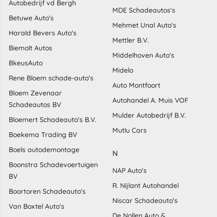
Autobedrijf vd Bergh
MDE Schadeautos's
Betuwe Auto's
Mehmet Unal Auto's
Harald Bevers Auto's
Mettler B.V.
Biemolt Autos
Middelhoven Auto's
BkeusAuto
Midelo
Rene Bloem schade-auto's
Auto Montfoort
Bloem Zevenaar
Autohandel A. Muis VOF
Schadeautos BV
Mulder Autobedrijf B.V.
Bloemert Schadeauto's B.V.
Mutlu Cars
Boekema Trading BV
Boels autodemontage
N
Boonstra Schadevoertuigen
NAP Auto's
BV
R. Nijlant Autohandel
Boortoren Schadeauto's
Niscar Schadeauto's
Van Boxtel Auto's
De Nollen Auto &