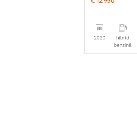
€ 12.950
2020
hibrid
benzină