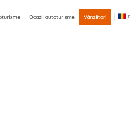
oturisme
Ocazii autoturisme
Vânzători