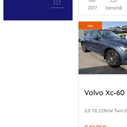
2017
benzină
nou
Volvo Xc‑60