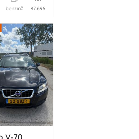
benzină
87.696
o V‑70