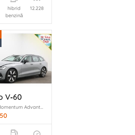
hibrid
12.228
benzină
o V‑60
2.0 B3 Momentum Advantage LED ACC Leder Apple/Android LRHZ AHK
450