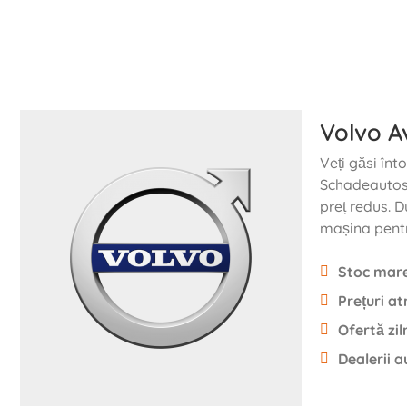
Volvo A
Veți găsi în
Schadeautos.
preț redus. D
mașina pentr
Stoc mare
Prețuri at
Ofertă zil
Dealerii a