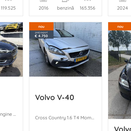
119.525
2016
benzină
165.356
2024
nou
nou
preț export
€ 4.750
Volvo V‑40
2.0 T8 223KW Twin Engine AWD Inscription HUD Pano Clima Navi
Cross Country 1.6 T4 Momentum
Volv