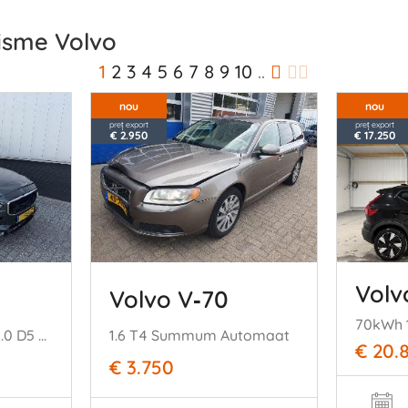
risme Volvo
1
2
3
4
5
6
7
8
9
10
..
nou
nou
preț export
preț export
€ 2.950
€ 17.250
Volv
Volvo V‑70
V90 Cross Country 2.0 D5 AWD PRO
1.6 T4 Summum Automaat
€ 20.
€ 3.750