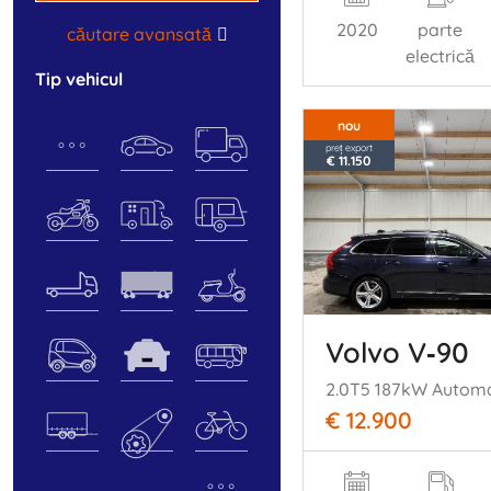
2020
parte
căutare avansată
electrică
tip vehicul
nou
preț export
€ 11.150
Volvo V‑90
€ 12.900