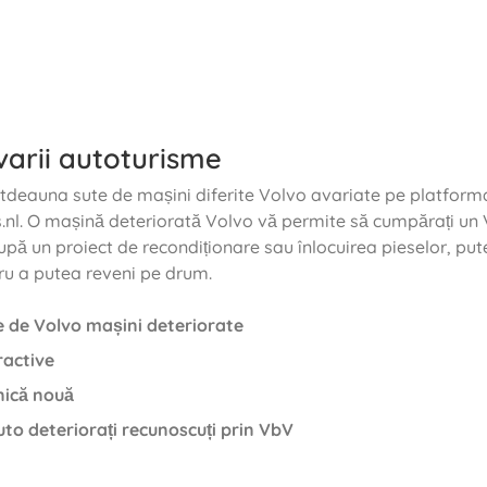
varii autoturisme
totdeauna sute de mașini diferite Volvo avariate pe platform
nl. O mașină deteriorată Volvo vă permite să cumpărați un 
upă un proiect de recondiționare sau înlocuirea pieselor, pute
u a putea reveni pe drum.
 de Volvo mașini deteriorate
ractive
nică nouă
uto deteriorați recunoscuți prin VbV