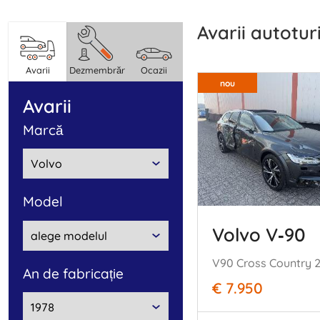
Avarii autotu
Avarii
Dezmembrări
Ocazii
nou
Avarii
marcă
model
Volvo V‑90
an de fabricație
€ 7.950