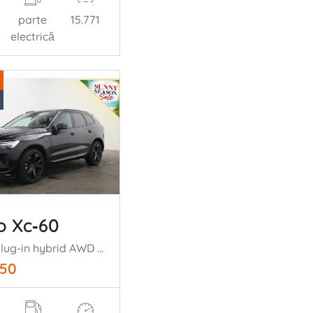
parte
15.771
electrică
o Xc‑60
2.0 T6 Plug-in hybrid AWD Plus Black Edition Pano Schuif/kantel ACC Navi SHZ LrHZ Clima Camera PDC
950