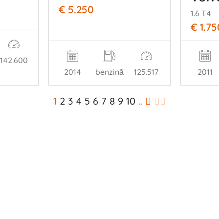
€ 5.250
1.6 T4
€ 1.75
142.600
2014
benzină
125.517
2011
1
2
3
4
5
6
7
8
9
10
..