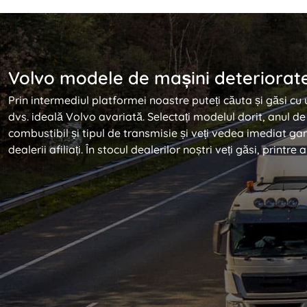
Volvo modele de mașini deteriorat
Prin intermediul platformei noastre puteți căuta și găsi cu
dvs. ideală Volvo avariată. Selectați modelul dorit, anul de 
combustibil și tipul de transmisie și veți vedea imediat ga
dealerii afiliați. În stocul dealerilor noștri veți găsi, printre a