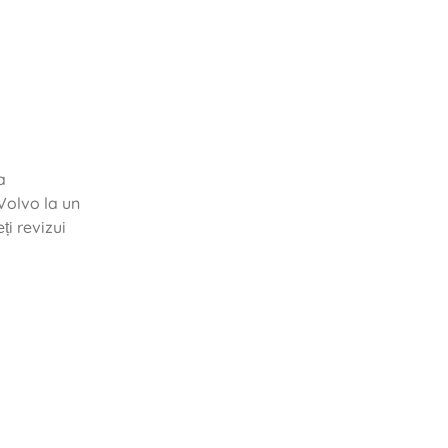
a
Volvo la un
ți revizui