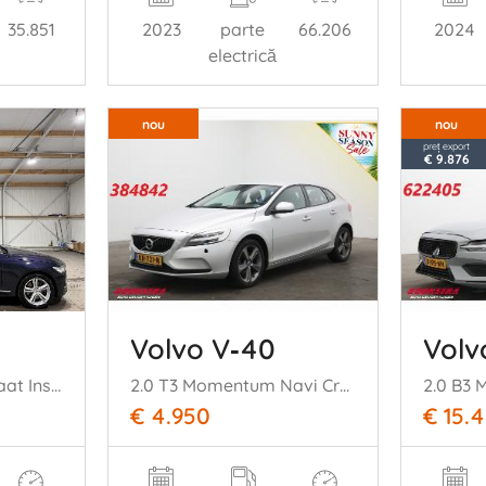
35.851
2023
parte
66.206
2024
electrică
nou
nou
preț export
€ 9.876
Volvo V‑40
Volv
2.0T5 187kW Automaat Inscription Pano
2.0 T3 Momentum Navi Cruise SHZ PDC LMV
€ 4.950
€ 15.