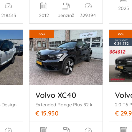
2025
218.513
2012
benzină
329.194
nou
nou
preț export
€ 24.752
Volvo XC40
Volv
-Design
Extended Range Plus 82 kWh Navi Clima 66206 Km NAP !
€ 15.950
€ 29.