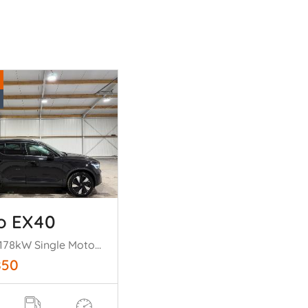
o EX40
70kWh 178kW Single Motor Core
850