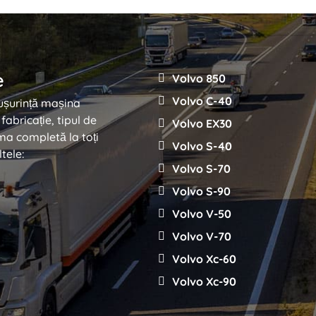
e
Volvo 850
Volvo C-40
 ușurință mașina
fabricație, tipul de
Volvo EX30
ma completă la toți
Volvo S-40
ltele:
Volvo S-70
Volvo S-90
Volvo V-50
Volvo V-70
Volvo Xc-60
Volvo Xc-90