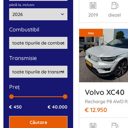
până la, inclusiv
2019
diezel
combustibil
nou
transmisie
preț
Volvo XC40
Recharge P8 AWD R
€ 450
€ 40.000
€ 12.950
Căutare