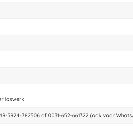
er laswerk
049-5924-782506 of 0031-652-661322 (ook voor What