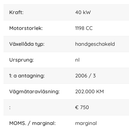
kraft:
40 kW
motorstorlek:
1198 CC
växellåda typ:
handgeschakeld
ursprung:
nl
1: a antagning:
2006 / 3
vägmätaravläsning:
202.000 KM
:
€ 750
MOMS. / marginal:
marginal