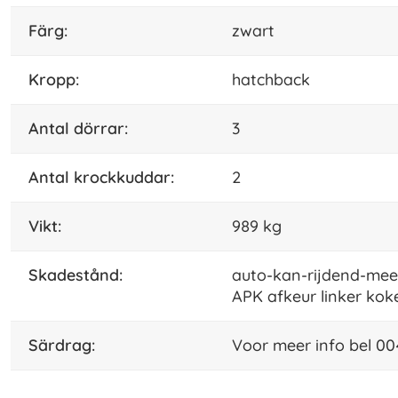
Färg:
zwart
kropp:
hatchback
antal dörrar:
3
antal krockkuddar:
2
vikt:
989 kg
skadestånd:
auto-kan-rijdend-mee
APK afkeur linker kok
särdrag:
Voor meer info bel 0