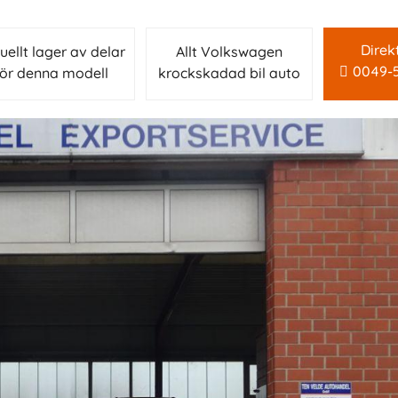
Direk
uellt lager av delar
Allt Volkswagen
0049-
för denna modell
krockskadad bil auto