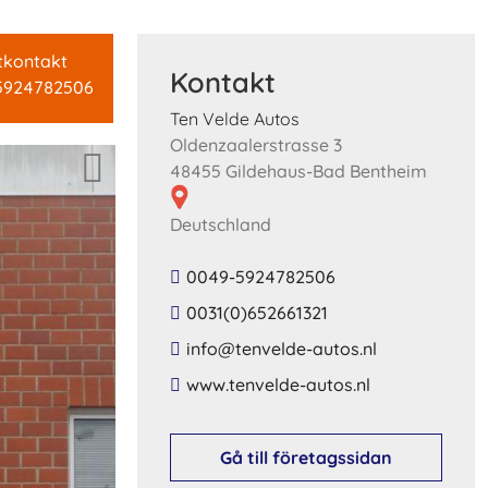
tkontakt
Kontakt
5924782506
Ten Velde Autos
Oldenzaalerstrasse 3
48455 Gildehaus-Bad Bentheim
Deutschland
0049-5924782506
0031(0)652661321
​info​@​tenvelde​-​autos​.​nl​
​www​.​tenvelde​-​autos​.​nl​
Gå till företagssidan