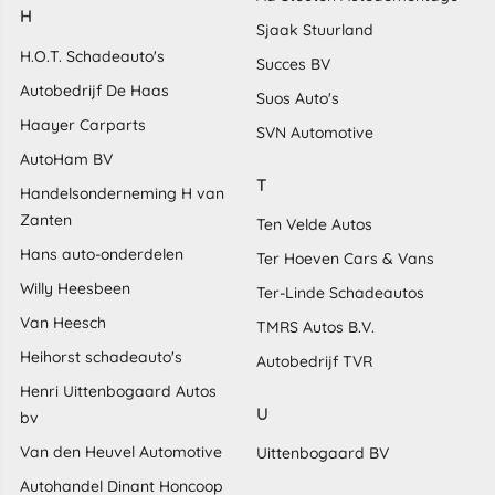
H
Sjaak Stuurland
H.O.T. Schadeauto's
Succes BV
Autobedrijf De Haas
Suos Auto's
Haayer Carparts
SVN Automotive
AutoHam BV
T
Handelsonderneming H van
Zanten
Ten Velde Autos
Hans auto-onderdelen
Ter Hoeven Cars & Vans
Willy Heesbeen
Ter-Linde Schadeautos
Van Heesch
TMRS Autos B.V.
Heihorst schadeauto's
Autobedrijf TVR
Henri Uittenbogaard Autos
U
bv
Van den Heuvel Automotive
Uittenbogaard BV
Autohandel Dinant Honcoop