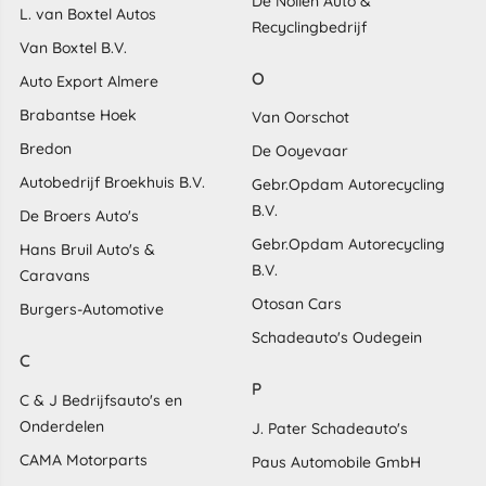
De Nollen Auto &
L. van Boxtel Autos
Recyclingbedrijf
Van Boxtel B.V.
O
Auto Export Almere
Brabantse Hoek
Van Oorschot
Bredon
De Ooyevaar
Autobedrijf Broekhuis B.V.
Gebr.Opdam Autorecycling
B.V.
De Broers Auto's
Gebr.Opdam Autorecycling
Hans Bruil Auto's &
B.V.
Caravans
Otosan Cars
Burgers-Automotive
Schadeauto's Oudegein
C
P
C & J Bedrijfsauto's en
Onderdelen
J. Pater Schadeauto's
CAMA Motorparts
Paus Automobile GmbH