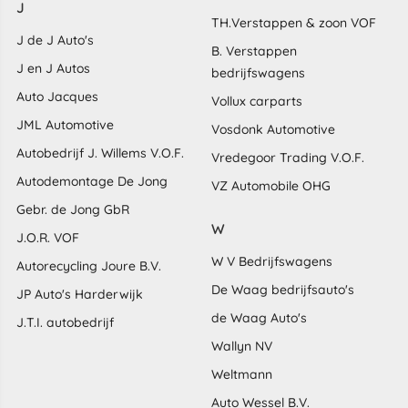
J
TH.Verstappen & zoon VOF
J de J Auto's
B. Verstappen
J en J Autos
bedrijfswagens
Auto Jacques
Vollux carparts
JML Automotive
Vosdonk Automotive
Autobedrijf J. Willems V.O.F.
Vredegoor Trading V.O.F.
Autodemontage De Jong
VZ Automobile OHG
Gebr. de Jong GbR
W
J.O.R. VOF
W V Bedrijfswagens
Autorecycling Joure B.V.
De Waag bedrijfsauto's
JP Auto's Harderwijk
de Waag Auto's
J.T.I. autobedrijf
Wallyn NV
Weltmann
Auto Wessel B.V.