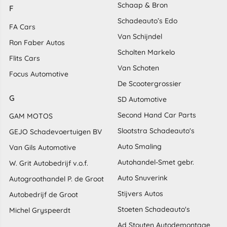
Schaap & Bron
F
Schadeauto’s Edo
FA Cars
Van Schijndel
Ron Faber Autos
Scholten Markelo
Flits Cars
Van Schoten
Focus Automotive
De Scootergrossier
G
SD Automotive
Second Hand Car Parts
GAM MOTOS
Slootstra Schadeauto's
GEJO Schadevoertuigen BV
Auto Smaling
Van Gils Automotive
Autohandel-Smet gebr.
W. Grit Autobedrijf v.o.f.
Auto Snuverink
Autogroothandel P. de Groot
Stijvers Autos
Autobedrijf de Groot
Stoeten Schadeauto's
Michel Gryspeerdt
Ad Stouten Autodemontage