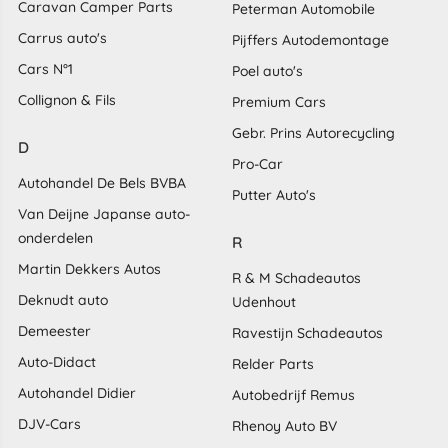
Caravan Camper Parts
Peterman Automobile
Carrus auto's
Pijffers Autodemontage
Cars N°1
Poel auto's
Collignon & Fils
Premium Cars
Gebr. Prins Autorecycling
D
Pro-Car
Autohandel De Bels BVBA
Putter Auto's
Van Deijne Japanse auto-
onderdelen
R
Martin Dekkers Autos
R & M Schadeautos
Deknudt auto
Udenhout
Demeester
Ravestijn Schadeautos
Auto-Didact
Relder Parts
Autohandel Didier
Autobedrijf Remus
DJV-Cars
Rhenoy Auto BV