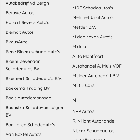
Autobedrijf vd Bergh
MDE Schadeautos's
Betuwe Auto's
Mehmet Unal Auto's
Harald Bevers Auto's
Mettler B.V.
Biemolt Autos
Middelhoven Auto's
BkeusAuto
Midelo
Rene Bloem schade-auto's
Auto Montfoort
Bloem Zevenaar
Autohandel A. Muis VOF
Schadeautos BV
Mulder Autobedrijf B.V.
Bloemert Schadeauto's B.V.
Mutlu Cars
Boekema Trading BV
Boels autodemontage
N
Boonstra Schadevoertuigen
NAP Auto's
BV
R. Nijlant Autohandel
Boortoren Schadeauto's
Niscar Schadeauto's
Van Boxtel Auto's