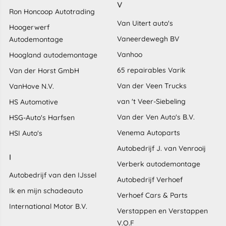
V
Ron Honcoop Autotrading
Van Uitert auto's
Hoogerwerf
Vaneerdewegh BV
Autodemontage
Vanhoo
Hoogland autodemontage
65 repairables Varik
Van der Horst GmbH
Van der Veen Trucks
VanHove N.V.
van 't Veer-Siebeling
HS Automotive
Van der Ven Auto's B.V.
HSG-Auto's Harfsen
Venema Autoparts
HSI Auto's
Autobedrijf J. van Venrooij
I
Verberk autodemontage
Autobedrijf van den IJssel
Autobedrijf Verhoef
Ik en mijn schadeauto
Verhoef Cars & Parts
International Motor B.V.
Verstappen en Verstappen
V.O.F