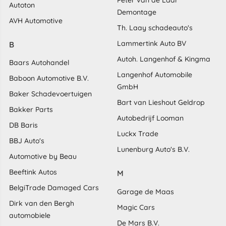
Peter van de Laar
Autoton
Demontage
AVH Automotive
Th. Laay schadeauto's
Lammertink Auto BV
B
Autoh. Langenhof & Kingma
Baars Autohandel
Langenhof Automobile
Baboon Automotive B.V.
GmbH
Baker Schadevoertuigen
Bart van Lieshout Geldrop
Bakker Parts
Autobedrijf Looman
DB Baris
Luckx Trade
BBJ Auto's
Lunenburg Auto's B.V.
Automotive by Beau
Beeftink Autos
M
BelgiTrade Damaged Cars
Garage de Maas
Dirk van den Bergh
Magic Cars
automobiele
De Mars B.V.