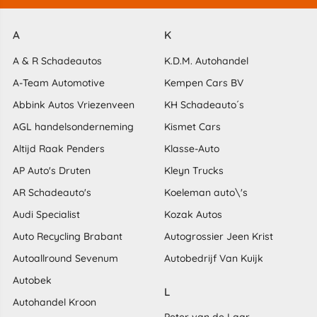
A
K
A & R Schadeautos
K.D.M. Autohandel
A-Team Automotive
Kempen Cars BV
Abbink Autos Vriezenveen
KH Schadeauto´s
AGL handelsonderneming
Kismet Cars
Altijd Raak Penders
Klasse-Auto
AP Auto's Druten
Kleyn Trucks
AR Schadeauto's
Koeleman auto\'s
Audi Specialist
Kozak Autos
Auto Recycling Brabant
Autogrossier Jeen Krist
Autoallround Sevenum
Autobedrijf Van Kuijk
Autobek
L
Autohandel Kroon