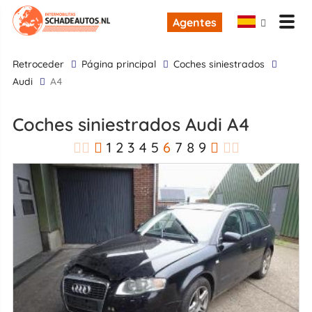
Agentes
retroceder
Página principal
Coches siniestrados
Audi
A4
Coches siniestrados Audi A4
1
2
3
4
5
6
7
8
9