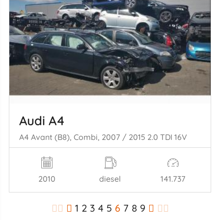
Audi A4
A4 Avant (B8), Combi, 2007 / 2015 2.0 TDI 16V
2010
diesel
141.737
1
2
3
4
5
6
7
8
9