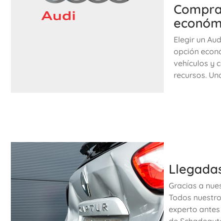
Comprar
económi
Elegir un Au
opción econó
vehículos y 
recursos. Un
Llegadas
Gracias a nue
Todos nuestro
experto antes
de Schadeautos