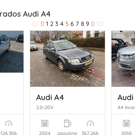
strados Audi A4
1
2
3
4
5
6
7
8
9
Audi A4
Audi
2.0-20V
126.306
2004
gasolina
367.266
2010