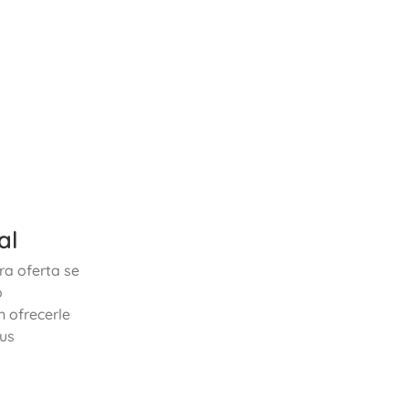
al
ra oferta se
o
n ofrecerle
us