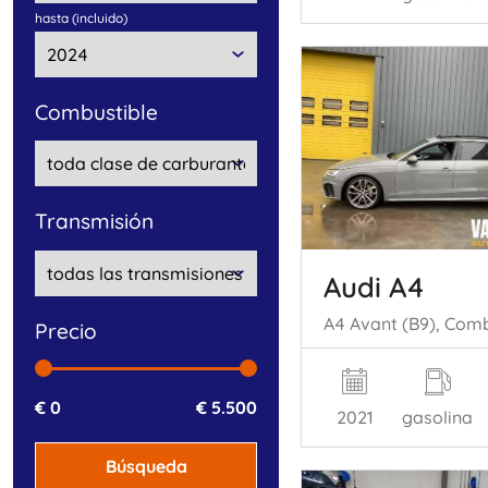
hasta (incluido)
combustible
transmisión
Audi A4
precio
€ 0
€ 5.500
2021
gasolina
Búsqueda