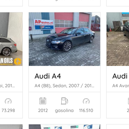
Audi A4
Audi
A4 Avant (B9), Combi, 2015 2.0 40 TFSI Mild hybrid 16V
A4 (B8), Sedan, 2007 / 2015 1.8 TFSI 16V
73.298
2012
gasolina
116.510