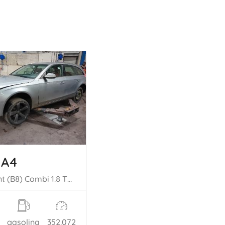
 A4
A4 Avant (B8) Combi 1.8 TFSI 16V (CDHA(Euro 5)) [88kW] (04-2008/12-20= 15)
gasolina
352.072