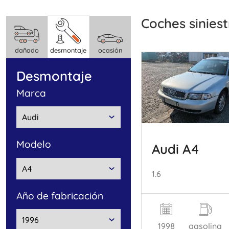
Coches sinie
dañado
desmontaje
ocasión
desmontaje
marca
modelo
Audi A4
1.6
año de fabricación
1998
gasolina