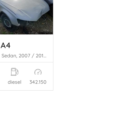
 A4
A4 (B8), Sedan, 2007 / 2015 2.0 TDI 16V
diesel
342.150