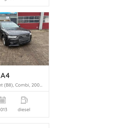
 A4
A4 Avant (B8), Combi, 2007 / 2015 2.0 TDI 16V
2013
diesel