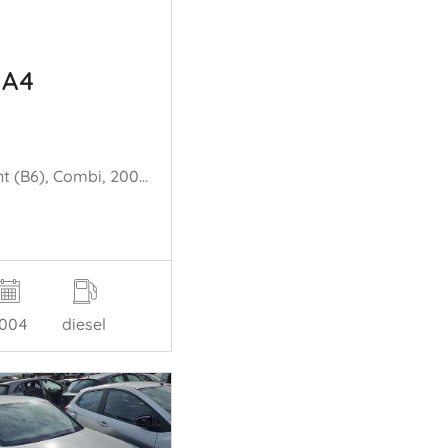
 A4
A4 Avant (B6), Combi, 2001 / 2005 1.9 TDI PDE 130
004
diesel