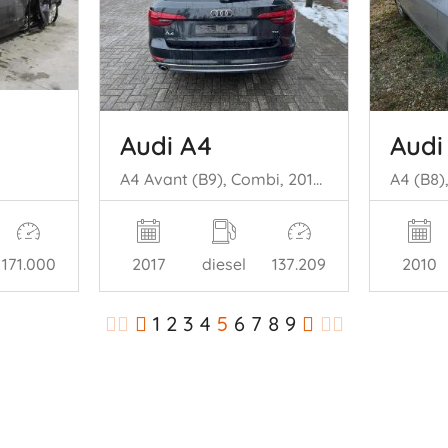
Audi A4
Audi
A4 Avant (B9), Combi, 2015 2.0 TDI Ultra 16V
171.000
2017
diesel
137.209
2010
1
2
3
4
5
6
7
8
9