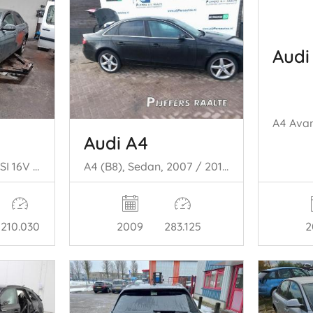
Audi
Audi A4
A4 (B8) Sedan 1.8 TFSI 16V (CJEB(Euro 5; Euro 6)) [125kW] (11-2011/12= -2015)
A4 (B8), Sedan, 2007 / 2015 2.0 TDI 16V
2
210.030
2009
283.125