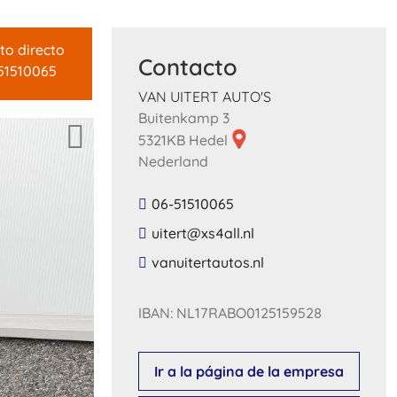
to directo
Contacto
51510065
VAN UITERT AUTO'S
Buitenkamp 3
5321KB Hedel
Nederland
06-51510065
​uitert​@​xs4all​.​nl​
​vanuitertautos​.​nl​
IBAN: NL17RABO0125159528
Ir a la página de la empresa