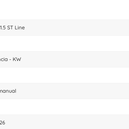
.5 ST Line
ncia - KW
manual
26