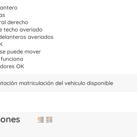
lantero
as
ral derecho
e techo averiado
delanteros averiados
K
 se puede mover
 funciona
adores OK
ación matriculación del vehículo disponible
iones