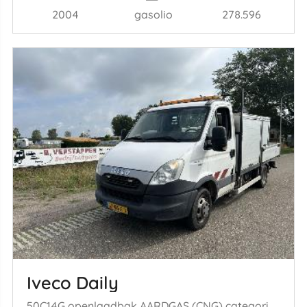
2004
gasolio
278.596
Iveco Daily
50C14G openlaadbak AARDGAS (CNG) categorie C rijbewijs, airco