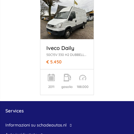
Iveco Daily
50C15V 330 H2 DUBBELLUCHT ACHTER
€ 5.450
2011
gasolio
188.000
Services
Informazioni su schadeautos.nl