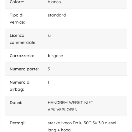
colore:
bianco
tipo di
standard
vernice:
licenza
si
commerciale:
carrozzeria:
furgone
numero porte:
5
numero di
1
airbag:
danni:
HANDREM WERKT NIET
APK VERLOPEN
dettagli:
sterke Iveco Daily 50C15v 3.0 diesel
lang + hoog