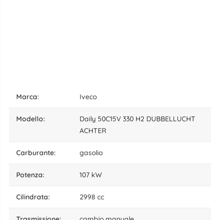
marca:
Iveco
modello:
Daily 50C15V 330 H2 DUBBELLUCHT
ACHTER
carburante:
gasolio
potenza:
107 kW
cilindrata:
2998 cc
trasmissione:
cambio manuale