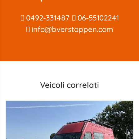
0492-331487
06-55102241
info@bverstappen.com
Veicoli correlati