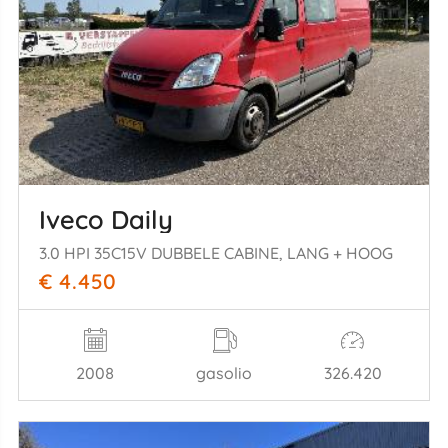
Iveco Daily
3.0 HPI 35C15V DUBBELE CABINE, LANG + HOOG
€ 4.450
2008
gasolio
326.420