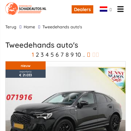
Dealers
terug
Home
Tweedehands auto's
Tweedehands auto's
1
2
3
4
5
6
7
8
9
10
..
nieuw
exportprijs
€ 21.033