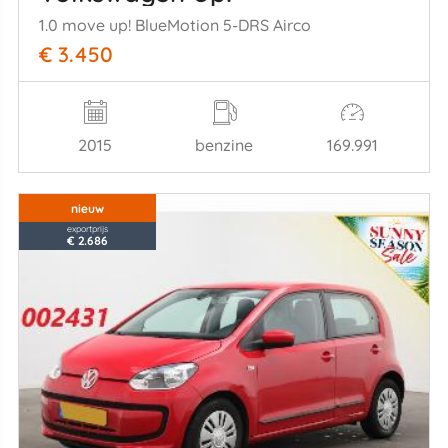
1.0 move up! BlueMotion 5-DRS Airco
€ 3.450
2015
benzine
169.991
nieuw
exportprijs
€ 2.686