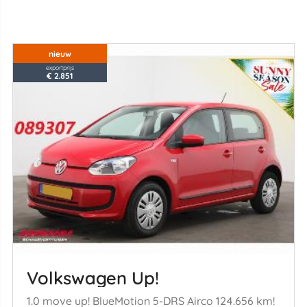
nieuw
exportprijs
€ 2.851
Volkswagen Up!
1.0 move up! BlueMotion 5-DRS Airco 124.656 km!