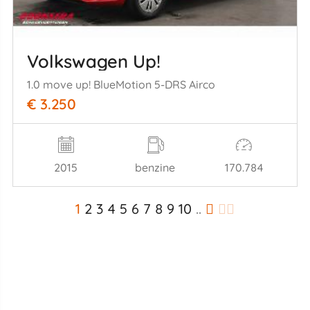
Volkswagen Up!
1.0 move up! BlueMotion 5-DRS Airco
€ 3.250
2015
benzine
170.784
1
2
3
4
5
6
7
8
9
10
..