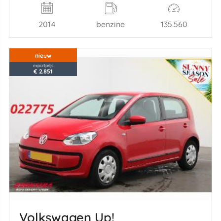
2014
benzine
135.560
nieuw
exportprijs
€ 2.851
Volkswagen Up!