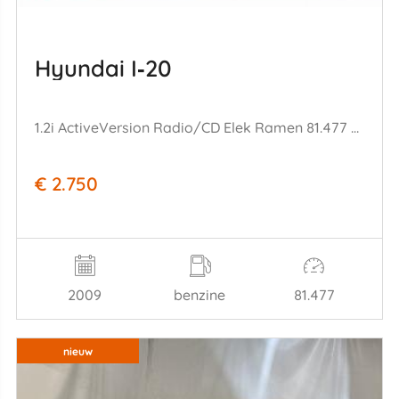
Hyundai I‑20
1.2i ActiveVersion Radio/CD Elek Ramen 81.477 km!
€ 2.750
2009
benzine
81.477
nieuw