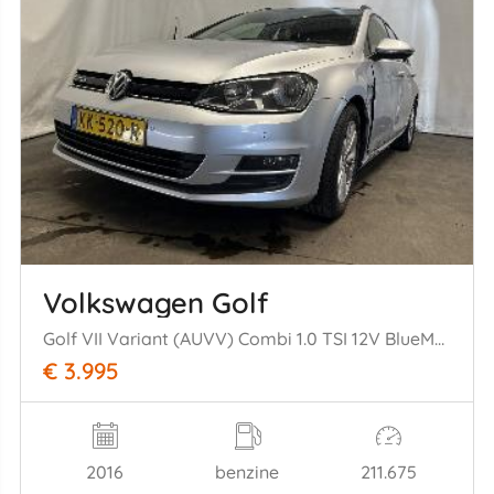
Volkswagen Golf
Golf VII Variant (AUVV) Combi 1.0 TSI 12V BlueMotion Technology (CHZD)= [85kW] (05-2015/12-2020)
€ 3.995
2016
benzine
211.675