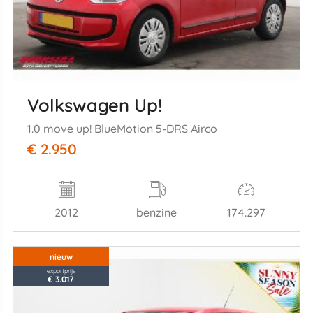
Volkswagen Up!
1.0 move up! BlueMotion 5-DRS Airco
€ 2.950
2012
benzine
174.297
nieuw
exportprijs
€ 3.017