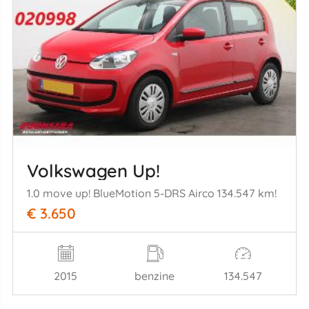
Volkswagen Up!
1.0 move up! BlueMotion 5-DRS Airco 134.547 km!
€ 3.650
2015
benzine
134.547