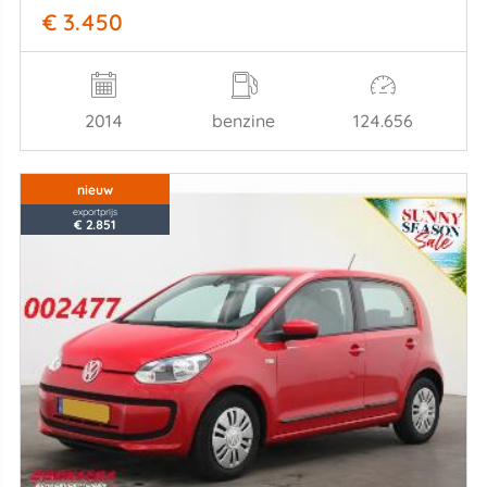
€ 3.450
2014
benzine
124.656
nieuw
exportprijs
€ 2.851