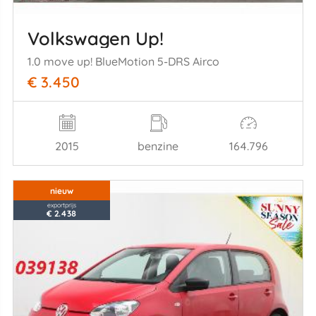
Volkswagen Up!
1.0 move up! BlueMotion 5-DRS Airco
€ 3.450
2015
benzine
164.796
nieuw
exportprijs
€ 2.438