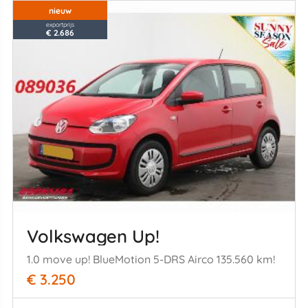
nieuw
exportprijs
€ 2.686
Volkswagen Up!
1.0 move up! BlueMotion 5-DRS Airco 135.560 km!
€ 3.250