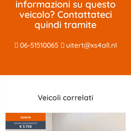
informazioni su questo
veicolo? Contattateci
quindi tramite
06-51510065
uitert@xs4all.nl
Veicoli correlati
nuovo
prezzo esportazione
€ 3.750