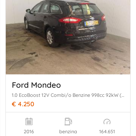
Ford Mondeo
1.0 EcoBoost 12V Combi/o Benzine 998cc 92kW (125pk) FWD
€ 4.250
2016
benzina
164.651