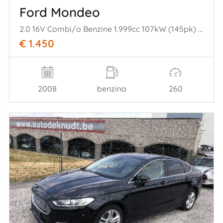
Ford Mondeo
2.0 16V Combi/o Benzine 1.999cc 107kW (145pk) FWD 2007-03/2015-01 A0BA; A0BC
€ 1.450
2008
benzina
260