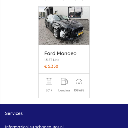
Ford Mondeo
1.5 ST Line
€ 5.350
2017
benzina
108.692
Services
Informazioni su schadeautos.nl