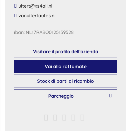
​uitert​@​xs4all​.​nl​
​vanuitertautos​.​nl​
iban: NL17RABO0125159528
Visitare il profilo dell’azienda
Vai allo rottamate
Stock di parti di ricambio
Parcheggio