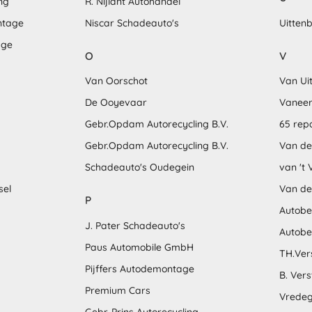
ng
R. Nijlant Autohandel
ntage
Niscar Schadeauto's
Uitten
age
O
V
Van Oorschot
Van Uit
De Ooyevaar
Vanee
Gebr.Opdam Autorecycling B.V.
65 rep
Gebr.Opdam Autorecycling B.V.
Van de
Schadeauto's Oudegein
van 't 
sel
Van der
P
Autobed
J. Pater Schadeauto's
Autobe
Paus Automobile GmbH
TH.Ver
Pijffers Autodemontage
B. Ver
Premium Cars
Vredeg
Gebr. Prins Autorecycling