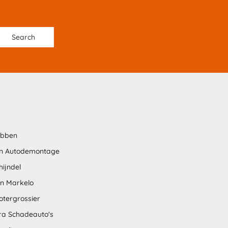
abben
n Autodemontage
hijndel
en Markelo
otergrossier
tra Schadeauto's