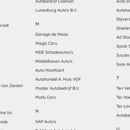
Autobedrijf Looman
Auto S
Lunenburg Auto's B.V.
Autoha
Stijver
M
Groot
Stoete
Garage de Maas
Ad Sto
Magic Cars
Sjaak 
MDE Schadeautos's
Succes
Middelhoven Auto's
Suos A
Auto Montfoort
T
Autohandel A. Muis VOF
 van Zanten
Mulder Autobedrijf B.V.
Ten Ve
Mutlu Cars
Ter Ho
Ter-Li
N
tos bv
Autobe
coop
NAP Auto's
U