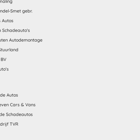
maling
ndel-Smet gebr.
s Autos
n Schadeauto's
uten Autodemontage
Stuurland
 BV
uto's
lde Autos
even Cars & Vans
nde Schadeautos
drijf TVR