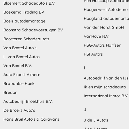
Ron Honcoop Autotradi
Bloemert Schadeauto's B.V.
Hoogerwerf Autodemo
Boekema Trading BV
Hoogland autodemont
Boels autodemontage
Van der Horst GmbH
Boonstra Schadevoertuigen BV
VanHove N.V.
Boortoren Schadeauto's
HSG-Auto's Harfsen
Van Boxtel Auto's
HSI Auto's
L. van Boxtel Autos
Van Boxtel B.V.
I
Auto Export Almere
Autobedrijf van den IJs
Brabantse Hoek
Ik en mijn schadeauto
Bredon
International Motor B.V.
Autobedrijf Broekhuis B.V.
J
De Broers Auto's
Hans Bruil Auto's & Caravans
J de J Auto's
J en J Autos