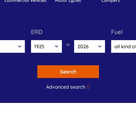
commercial vehicles
motor cycles
campers
ERD
fuel
to
Search
Advanced search