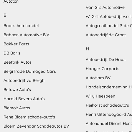
Autoton
Van Gils Automotive
B
W. Grit Autobedrijf v.o.f.
Baars Autohandel
Autogroothandel P. de 
Baboon Automotive B.V.
Autobedrijf de Groot
Bakker Parts
H
DB Baris
Autobedrijf De Haas
Beeftink Autos
Haayer Carparts
BelgiTrade Damaged Cars
AutoHam BV
Autobedrijf vd Bergh
Handelsonderneming H
Betuwe Auto's
Willy Heesbeen
Harald Bevers Auto's
Heihorst schadeauto's
Biemolt Autos
Henri Uittenbogaard Au
Rene Bloem schade-auto's
Autohandel Dinant Hon
Bloem Zevenaar Schadeautos BV