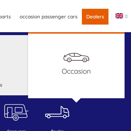
parts
occasion passenger cars
Dealers
occasion
s