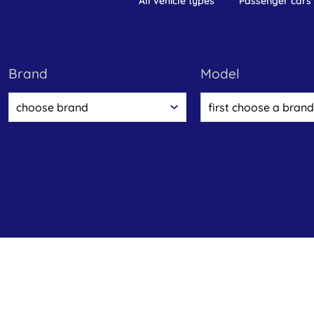
all vehicle types
passenger cars
brand
model