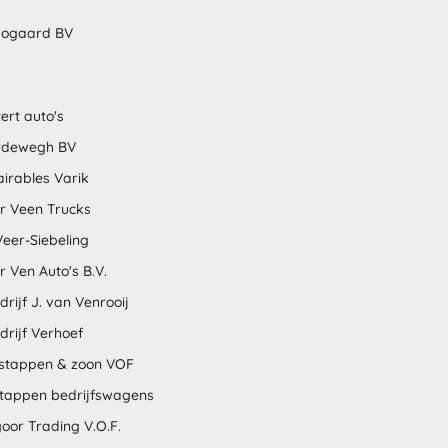
bogaard BV
ert auto's
rdewegh BV
airables Varik
r Veen Trucks
Veer-Siebeling
 Ven Auto's B.V.
rijf J. van Venrooij
drijf Verhoef
stappen & zoon VOF
stappen bedrijfswagens
oor Trading V.O.F.