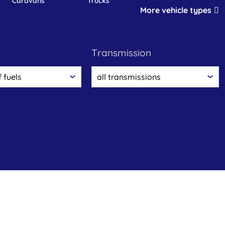
caravans
trucks
More vehicle types
transmission