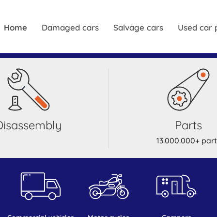
Home
Damaged cars
Salvage cars
Used car 
disassembly
parts
13.000.000+ part